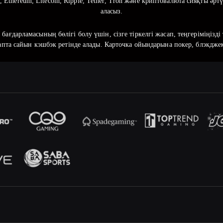
, Ethereum, Litecoin, Ripple, Tether, Tron және криптовалюта сияқты әр
аласыз.
ағдарламасының бөлігі болу үшін, сізге тіркелгі жасап, теңгеріміңізді
пта сайын кэшбэк ретінде алады. Карточка ойындарына покер, блэкджек