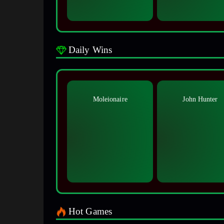
Daily Wins
Moleionaire
John Hunter
Hot Games