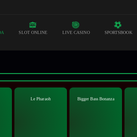
DA
SLOT ONLINE
LIVE CASINO
SPORTSBOOK
Le Pharaoh
Bigger Bass Bonanza