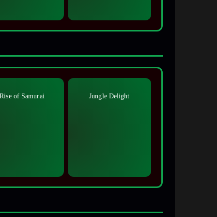
Rise of Samurai
Jungle Delight