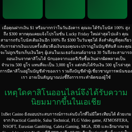
เมื่อคุณฝากเงิน $1 หรือมากกว่าในวันอังคาร คุณจะได้รับโบนัส 100% สูง
ถึง $300 หากคุณเคยแจ้งโปรโมชั่น Lucky Friday ใหม่ล่าสุดไปแล้ว คุณ
สามารถรับโบนัสเติมเงินอีก 100% ถึง $300 ในวันพุธได้ สิ่งสำคัญที่สุดเกี่ยว
กับการฝากเงินแบบครั้งเดียวคือเงินของคุณจะปรากฏในบัญชีทันที และคุณ
จะไม่ถูกเรียกเก็บเงินใดๆ ผู้เล่นในเนเธอร์แลนด์อาจรอ 30 วันจึงจะสามารถ
ถอนเงินจากคาสิโนได้ นักบอลจากแอลจีเรียซื้อเงินฝากผิดพลาดเป็น
จำนวน 500 ยูโร แทนที่จะเป็น 3,000 ยูโร แต่กลับได้รับเงิน 500 ยูโรล่าสุด
การมีคาสิโนอยู่ในบัญชีดำของเรา รวมถึงบัญชีดำผู้เชี่ยวชาญการพนันขอ
เรา อาจเป็นสัญญาณบ่งชี้ถึงการกระทำผิดของผู้ใช้
เหตุใดคาสิโนออนไลน์จึงได้รับความ
นิยมมากขึ้นในเอเชีย
1xBet Casino ยังมอบประสบการณ์การเล่นบิงโกที่ไม่มีใครเทียบได้ ด้วยเกม
จาก Practical Gamble, Salsa Technical, FLG Video game, ATMOSFERA,
NSOFT, Eurasian Gambling, Caleta Gaming, MGA, JDB และอีกมากมาย