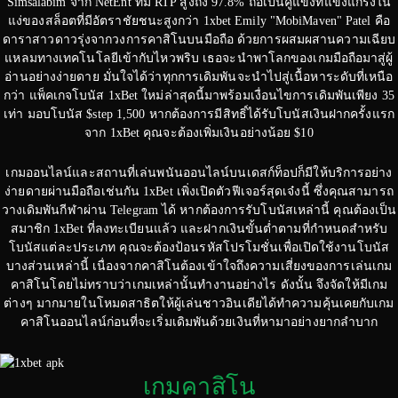
Simsalabim จาก NetEnt ที่มี RTP สูงถึง 97.8% ถือเป็นคู่แข่งที่แข็งแกร่งใน
แง่ของสล็อตที่มีอัตราชัยชนะสูงกว่า 1xbet Emily "MobiMaven" Patel คือ
ดาราสาวดาวรุ่งจากวงการคาสิโนบนมือถือ ด้วยการผสมผสานความเฉียบ
แหลมทางเทคโนโลยีเข้ากับไหวพริบ เธอจะนำพาโลกของเกมมือถือมาสู่ผู้
อ่านอย่างง่ายดาย มั่นใจได้ว่าทุกการเดิมพันจะนำไปสู่เนื้อหาระดับที่เหนือ
กว่า แพ็คเกจโบนัส 1xBet ใหม่ล่าสุดนี้มาพร้อมเงื่อนไขการเดิมพันเพียง 35
เท่า มอบโบนัส $step 1,500 หากต้องการมีสิทธิ์ได้รับโบนัสเงินฝากครั้งแรก
จาก 1xBet คุณจะต้องเพิ่มเงินอย่างน้อย $10
เกมออนไลน์และสถานที่เล่นพนันออนไลน์บนเดสก์ท็อปก็มีให้บริการอย่าง
ง่ายดายผ่านมือถือเช่นกัน 1xBet เพิ่งเปิดตัวฟีเจอร์สุดเจ๋งนี้ ซึ่งคุณสามารถ
วางเดิมพันกีฬาผ่าน Telegram ได้ หากต้องการรับโบนัสเหล่านี้ คุณต้องเป็น
สมาชิก 1xBet ที่ลงทะเบียนแล้ว และฝากเงินขั้นต่ำตามที่กำหนดสำหรับ
โบนัสแต่ละประเภท คุณจะต้องป้อนรหัสโปรโมชั่นเพื่อเปิดใช้งานโบนัส
บางส่วนเหล่านี้ เนื่องจากคาสิโนต้องเข้าใจถึงความเสี่ยงของการเล่นเกม
คาสิโนโดยไม่ทราบว่าเกมเหล่านั้นทำงานอย่างไร ดังนั้น จึงจัดให้มีเกม
ต่างๆ มากมายในโหมดสาธิตให้ผู้เล่นชาวอินเดียได้ทำความคุ้นเคยกับเกม
คาสิโนออนไลน์ก่อนที่จะเริ่มเดิมพันด้วยเงินที่หามาอย่างยากลำบาก
เกมคาสิโน