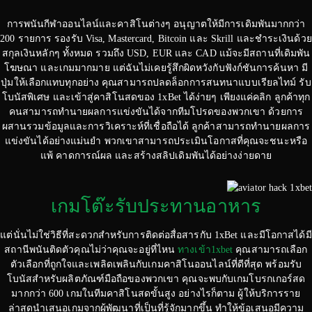
การพนันกีฬาออนไลน์และคาสิโนต่างๆ อนุญาตให้มีการเดิมพันมากกว่า
200 รายการ รองรับ Visa, Mastercard, Bitcoin และ Skrill และชำระเงินด้วย
สกุลเงินหลักๆ ทั้งหมด รวมถึง USD, EUR และ CAD แม้จะมีสถานที่เดิมพัน
โฆษณา และเกมมากมาย แต่ฉันไม่เคยรู้สึกผิดหวังกับฟังก์ชันการค้นหา มี
ปุ่มให้เลือกแทบทุกอย่าง คุณสามารถปลดล็อกการสนทนาแบบเรียลไทม์ รับ
โบนัสพิเศษ และเข้าสู่คาสิโนสดของ 1xBet ได้ง่ายๆ เพียงแค่คลิก ลูกค้าทุก
คนสามารถทำนายผลการแข่งขันได้จากทีมโปรดของพวกเขา ด้วยการ
ผสานรวมข้อมูลและการวิเคราะห์ที่เชื่อถือได้ ลูกค้าสามารถทำนายผลการ
แข่งขันได้อย่างแม่นยำ พวกเขาสามารถประเมินโอกาสที่คุณจะชนะหรือ
แพ้ คาดการณ์ผล และสร้างสลิปเดิมพันได้อย่างง่ายดาย
เกมโต๊ะรับประทานอาหาร
แต่นั่นไม่ใช่วิธีที่สะดวกสำหรับการติดต่อสื่อสารกับ 1xBet และมีโอกาสได้มี
สถานีพนันติดตัวคุณไม่ว่าคุณจะอยู่ที่ไหน
ทางเข้า1xbet
คุณสามารถเลือก
ตัวเลือกที่ถูกใจและเพลิดเพลินกับเกมคาสิโนออนไลน์ที่ดีที่สุด พร้อมรับ
โบนัสสำหรับผลิตภัณฑ์มือถือของพวกเขา คุณจะพบกับเกมโบรกเกอร์สด
มากกว่า 600 เกมในทีมคาสิโนสดขั้นสูง อย่างไรก็ตาม ผู้ให้บริการราย
ล่าสุดนำเสนอเกมจากผู้พัฒนาที่เป็นที่รู้จักมากขึ้น ทำให้ข้อเสนอมีความ