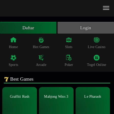
Beranda
Slot Online
Live Casino
Daftar
Login
Sportsbook
Arcade
Home
Hot Games
Slots
Live Casino
Togel Online
Sports
Arcade
Poker
Togel Online
Poker
Whatsapp
Best Games
Telegram
Graffiti Rush
Mahjong Wins 3
Le Pharaoh
Livechat