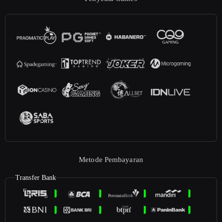
Metode Pembayaran
Transfer Bank