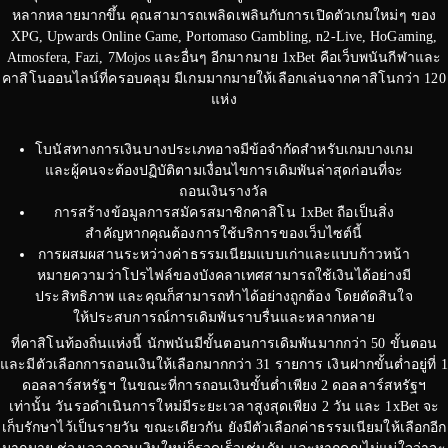
หลากหลายมากขึ้น คุณสามารถเพลิดเพลินกับการเปิดตัวเกมใหม่ๆ ของ
XPG, Upwards Online Game, Portomaso Gambling, n2-Live, HoGaming,
Atmosfera, Fazi, 7Mojos และอื่นๆ อีกมากมาย 1xBet คือเว็บพนันกีฬาและ
คาสิโนออนไลน์ที่ครอบคลุม มีเกมมากมายให้เลือกเล่นจากคาสิโนกว่า 120
แห่ง
โบนัสทางการเงินบางประเภทอาจมีข้อจำกัดสำหรับเกมบางเกม
และผู้คนจะต้องปฏิบัติตามเงื่อนไขการเดิมพันล่าสุดก่อนที่จะ
ถอนเงินรางวัล
การสร้างข้อมูลการสมัครสมาชิกคาสิโน 1xBet ถือเป็นสิ่ง
สำคัญหากคุณต้องการใช้บริการของเว็บไซต์นี้
การผสมผสานระหว่างค่าธรรมเนียมแบบเก่าและแบบก้าวหน้า
หมายความว่าโปรไฟล์ของบังคลาเทศสามารถใช้เงินได้อย่างมี
ประสิทธิภาพ และคุณก็สามารถทำได้อย่างถูกต้อง โดยตัดสินใจ
ให้ประสบการณ์การเดิมพันราบรื่นและหลากหลาย
ที่คาสิโนท้องถิ่นแห่งนี้ นักพนันมีขั้นตอนการเดิมพันมากกว่า 50 ขั้นตอน
และมีตัวเลือกการถอนเงินให้เลือกมากกว่า 31 รายการ เงินฝากขั้นต่ำอยู่ที่ 1
ดอลลาร์สหรัฐฯ ในขณะที่การถอนเงินขั้นต่ำเพียง 2 ดอลลาร์สหรัฐฯ
เท่านั้น วันรอดำเนินการใหม่มีระยะเวลาสูงสุดเพียง 2 วัน และ 1xBet จะ
เก็บรักษาไว้เป็นรายวัน ขณะเดียวกัน ยังมีตัวเลือกค่าธรรมเนียมให้เลือกอีก