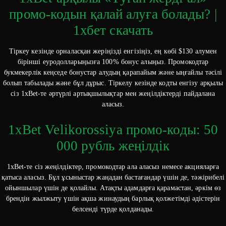
промо-кодын қалай алуға болады? |
1хбет скачать
Тіркеу кезінде орналасқан жеріңізді енгізіңіз, ең көбі $130 алумен
бірінші еуродолларыңызға 100% бонус алыңыз. Промокодтар
букмекерлік кеңседе бонустар алудың қарапайым және ыңғайлы тәсілі
болып табылады және бұл дұрыс. Тіркелу кезінде кодты енгізу арқылы
сіз 1xBet-те әртүрлі артықшылықтар мен жеңілдіктерді пайдалана
аласыз.
1xBet Velikorossiya промо-коды: 50
000 рубль жеңілдік
1xBet-те сіз жеңілдіктер, промокодтар ала аласыз немесе акцияларға
қатыса аласыз. Бұл ұсыныстар жаңадан бастағандар үшін де, тәжірибелі
ойыншылар үшін де қолайлы. Атақты адамдарға қарамастан, әркім өз
брендін жылжыту үшін ақша жинаудың барлық қолжетімді әдістерін
белсенді түрде қолданады.