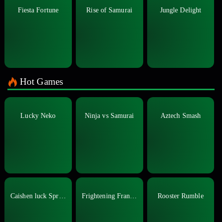
Fiesta Fortune
Rise of Samurai
Jungle Delight
Hot Games
Lucky Neko
Ninja vs Samurai
Aztech Smash
Caishen luck Spread
Frightening Frankie
Rooster Rumble