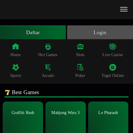
Beranda
Slot Online
Live Casino
Daftar
Login
Sportsbook
Arcade
Home
Hot Games
Slots
Live Casino
Togel Online
Sports
Arcade
Poker
Togel Online
Poker
Whatsapp
Best Games
Telegram
Graffiti Rush
Mahjong Wins 3
Le Pharaoh
Livechat