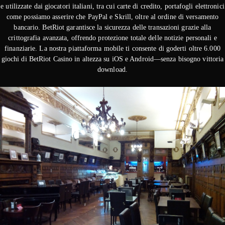
e utilizzate dai giocatori italiani, tra cui carte di credito, portafogli elettronici
come possiamo asserire che PayPal e Skrill, oltre al ordine di versamento
bancario. BetRiot garantisce la sicurezza delle transazioni grazie alla
crittografia avanzata, offrendo protezione totale delle notizie personali e
finanziarie. La nostra piattaforma mobile ti consente di goderti oltre 6.000
giochi di BetRiot Casino in altezza su iOS e Android—senza bisogno vittoria
download.