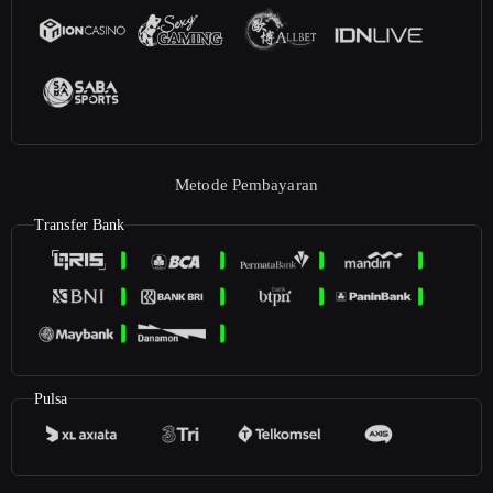
Metode Pembayaran
Transfer Bank
Pulsa