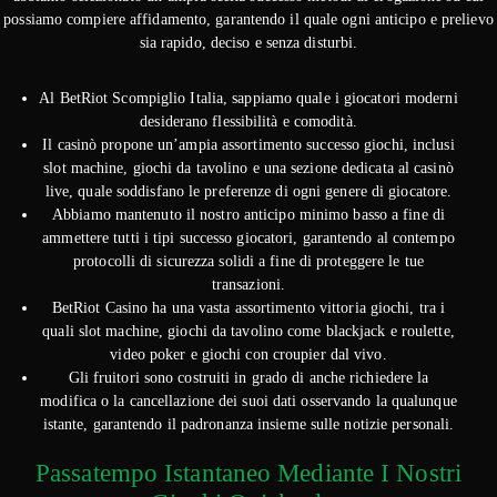
possiamo compiere affidamento, garantendo il quale ogni anticipo e prelievo
sia rapido, deciso e senza disturbi.
Al BetRiot Scompiglio Italia, sappiamo quale i giocatori moderni
desiderano flessibilità e comodità.
Il casinò propone un’ampia assortimento successo giochi, inclusi
slot machine, giochi da tavolino e una sezione dedicata al casinò
live, quale soddisfano le preferenze di ogni genere di giocatore.
Abbiamo mantenuto il nostro anticipo minimo basso a fine di
ammettere tutti i tipi successo giocatori, garantendo al contempo
protocolli di sicurezza solidi a fine di proteggere le tue
transazioni.
BetRiot Casino ha una vasta assortimento vittoria giochi, tra i
quali slot machine, giochi da tavolino come blackjack e roulette,
video poker e giochi con croupier dal vivo.
Gli fruitori sono costruiti in grado di anche richiedere la
modifica o la cancellazione dei suoi dati osservando la qualunque
istante, garantendo il padronanza insieme sulle notizie personali.
Passatempo Istantaneo Mediante I Nostri