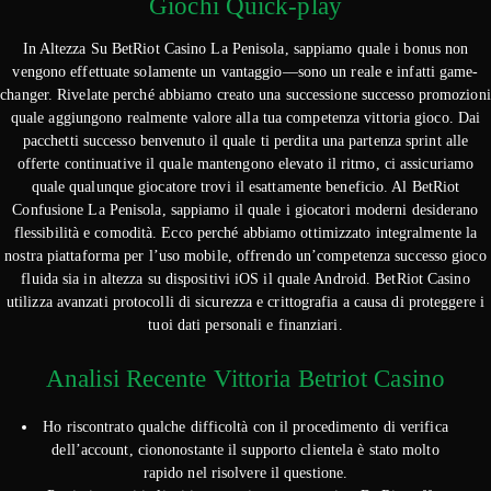
Giochi Quick-play
In Altezza Su BetRiot Casino La Penisola, sappiamo quale i bonus non
vengono effettuate solamente un vantaggio—sono un reale e infatti game-
changer. Rivelate perché abbiamo creato una successione successo promozioni
quale aggiungono realmente valore alla tua competenza vittoria gioco. Dai
pacchetti successo benvenuto il quale ti perdita una partenza sprint alle
offerte continuative il quale mantengono elevato il ritmo, ci assicuriamo
quale qualunque giocatore trovi il esattamente beneficio. Al BetRiot
Confusione La Penisola, sappiamo il quale i giocatori moderni desiderano
flessibilità e comodità. Ecco perché abbiamo ottimizzato integralmente la
nostra piattaforma per l’uso mobile, offrendo un’competenza successo gioco
fluida sia in altezza su dispositivi iOS il quale Android. BetRiot Casino
utilizza avanzati protocolli di sicurezza e crittografia a causa di proteggere i
tuoi dati personali e finanziari.
Analisi Recente Vittoria Betriot Casino
Ho riscontrato qualche difficoltà con il procedimento di verifica
dell’account, ciononostante il supporto clientela è stato molto
rapido nel risolvere il questione.