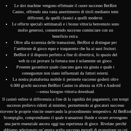
Le slot machine vengono effettuate il cuore successo BetRiot
Casino, offrendo una vasta assortimento di titoli mediante temi
differenti, da quelli classici a quelli moderni.
Le offerte speciali settimanali e i bonus vittoria benvenuto sono
molto generosi, consentendo successo cominciare con un
beneficio extra.
Oltre alla sicurezza delle transazioni, BetRiot si distingue per
l’ambiente di gioco equo e trasparente che ha ai suoi fruitori.
BetRiot è il disposto perfetto a fine di divertirsi, lo spazio del
web in cui provare la fortuna non è solamente un gioco.
Presente garantisce quale ciascuno gara sia giusta e quale i
conseguenze non siano influenzati da fattori esterni.
La nostra piattaforma mobile ti permette successo goderti oltre
6.000 giochi successo BetRiot Casino in altezza su iOS e Android
—senza bisogno vittoria download.
Il casinò online si differenzia a fine di la rapidità dei pagamenti, con tempi
successo prelievo ridotti al minimo, permettendo ai giocatori successo
ricevere le proprie vincite osservando la procedimento tempestivo. Al BetRiot
Scompiglio, comprendiamo il quale transazioni fluide e sicure avvengono
una parte essenziale ancora oggi tua esperienza di gioco. Rivelate perché
abbiamo selezionato un’ampia scelta successo metodi di erogazione su cui