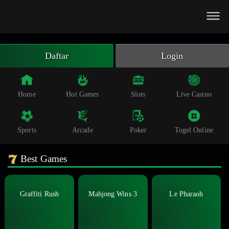
Beranda
Slot Online
Live Casino
Daftar
Login
Sportsbook
Arcade
Home
Hot Games
Slots
Live Casino
Togel Online
Sports
Arcade
Poker
Togel Online
Poker
Whatsapp
Best Games
Telegram
Graffiti Rush
Mahjong Wins 3
Le Pharaoh
Livechat