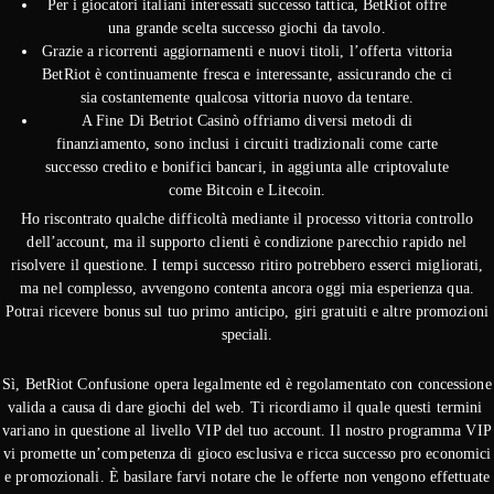
Per i giocatori italiani interessati successo tattica, BetRiot offre
una grande scelta successo giochi da tavolo.
Grazie a ricorrenti aggiornamenti e nuovi titoli, l’offerta vittoria
BetRiot è continuamente fresca e interessante, assicurando che ci
sia costantemente qualcosa vittoria nuovo da tentare.
A Fine Di Betriot Casinò offriamo diversi metodi di
finanziamento, sono inclusi i circuiti tradizionali come carte
successo credito e bonifici bancari, in aggiunta alle criptovalute
come Bitcoin e Litecoin.
Ho riscontrato qualche difficoltà mediante il processo vittoria controllo
dell’account, ma il supporto clienti è condizione parecchio rapido nel
risolvere il questione. I tempi successo ritiro potrebbero esserci migliorati,
ma nel complesso, avvengono contenta ancora oggi mia esperienza qua.
Potrai ricevere bonus sul tuo primo anticipo, giri gratuiti e altre promozioni
speciali.
Sì, BetRiot Confusione opera legalmente ed è regolamentato con concessione
valida a causa di dare giochi del web. Ti ricordiamo il quale questi termini
variano in questione al livello VIP del tuo account. Il nostro programma VIP
vi promette un’competenza di gioco esclusiva e ricca successo pro economici
e promozionali. È basilare farvi notare che le offerte non vengono effettuate