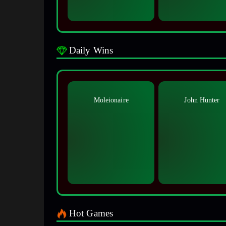
Daily Wins
Moleionaire
John Hunter
Hot Games