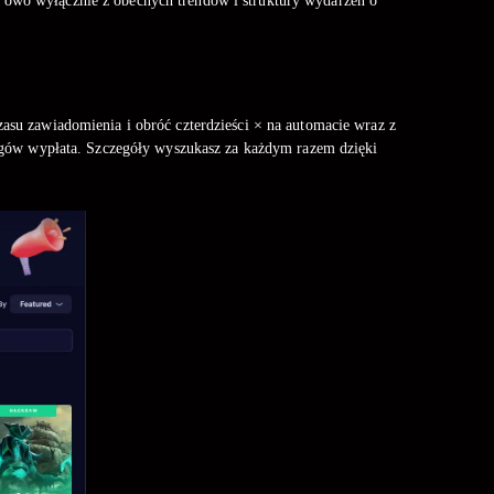
 owo wyłącznie z obecnych trendów i struktury wydarzeń o
zasu zawiadomienia i obróć czterdzieści × na automacie wraz z
gów wypłata. Szczegóły wyszukasz za każdym razem dzięki