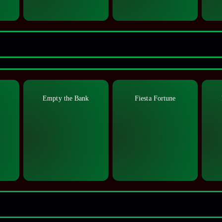
Empty the Bank
Fiesta Fortune