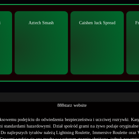
i
Aztech Smash
Caishen luck Spread
F
ksowemu podejściu do odwiedzenia bezpieczeństwa i uczciwej rozrywki. Kasy
i standardami hazardowymi. Dział spośród grami na żywo podaje oryginalne 
o najlepszych tytułów należą Lightning Roulette, Immersive Roulette oraz