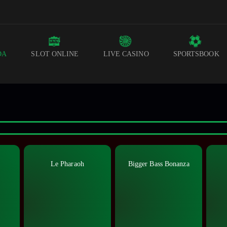
DA
SLOT ONLINE
LIVE CASINO
SPORTSBOOK
Le Pharaoh
Bigger Bass Bonanza