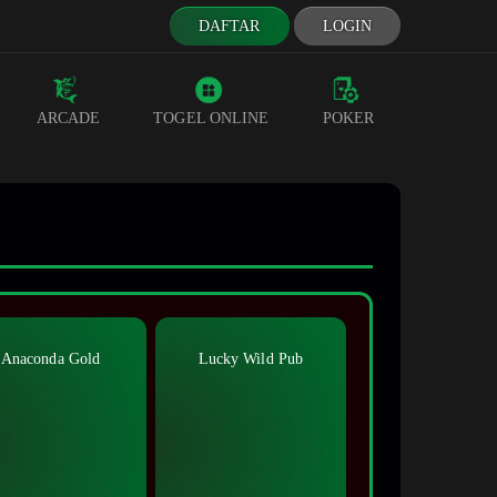
DAFTAR
LOGIN
ARCADE
TOGEL ONLINE
POKER
Anaconda Gold
Lucky Wild Pub