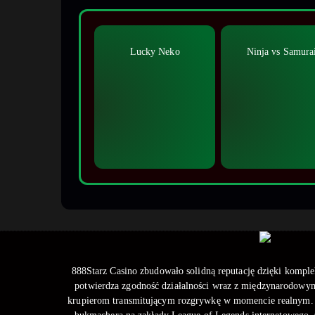
Lucky Neko
Ninja vs Samura
888Starz Casino zbudowało solidną reputację dzięki komple
potwierdza zgodność działalności wraz z międzynarodowym
krupierom transmitującym rozgrywkę w momencie realnym. D