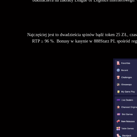
bukmachera na zakłady League of Legends internetowego. 
Najczęściej jest to dwadzieścia spinów bądź token 25 ZŁ, cza
RTP ≥ 96 %. Bonusy w kasynie w 888Starz PL spośród reg