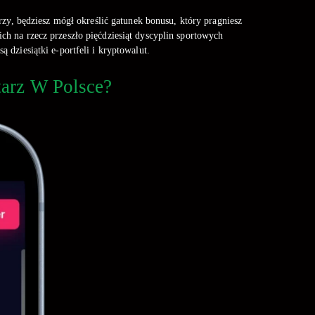
rzy, będziesz mógł określić gatunek bonusu, który pragniesz
h na rzecz przeszło pięćdziesiąt dyscyplin sportowych
dziesiątki e-portfeli i kryptowalut.
arz W Polsce?