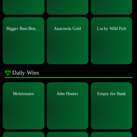
Bigger Bass Bonanza
Anaconda Gold
Lucky Wild Pub
Daily Wins
Moleionaire
John Hunter
Empty the Bank