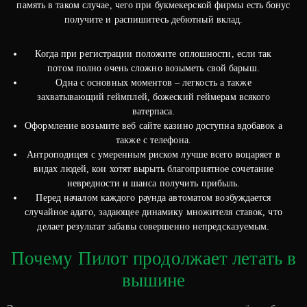
память в таком случае, чего при букмекерской фирмы есть бонус
получите и распишитесь дебютный вклад.
Когда при регистрации положите оплошности, если так
потом полно очень сложно возыметь свой барыш.
Одна с основных моментов – легкость а также
захватывающий геймплей, божеский геймерам всякого
ватерпаса.
Оформление возьмите веб сайте казино доступна вдобавок а
также с телефона.
Антроподицея с умеренным риском лучше всего воцаряет в
видах людей, кои хотят вырыть благоприятное сочетание
невредности и шанса получить прибыль.
Перед началом каждого раунда автоматом возбуждается
случайное адато, задающее динамику множителя ставок, что
делает результат забавы совершенно непредсказуемым.
Почему Пилот продолжает летать в
вышине