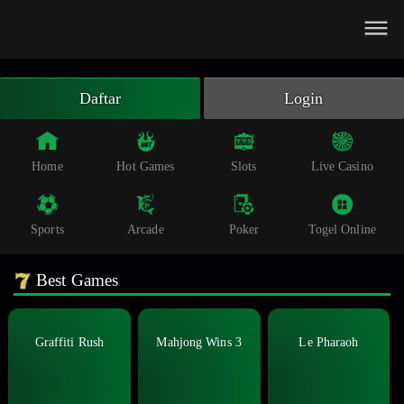
Beranda
Slot Online
Live Casino
Daftar
Login
Sportsbook
Arcade
Home
Hot Games
Slots
Live Casino
Togel Online
Sports
Arcade
Poker
Togel Online
Poker
Whatsapp
Best Games
Telegram
Graffiti Rush
Mahjong Wins 3
Le Pharaoh
Livechat