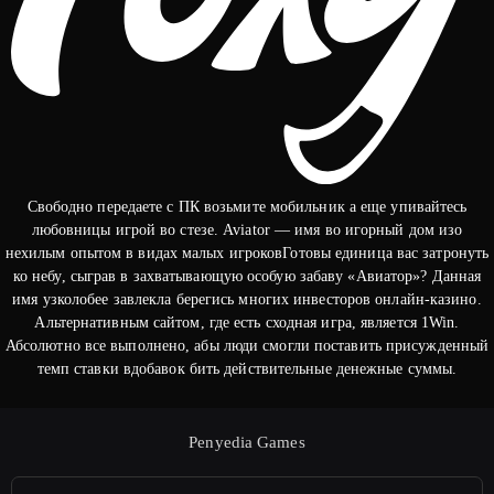
Свободно передаете с ПК возьмите мобильник а еще упивайтесь
любовницы игрой во стезе. Aviator — имя во игорный дом изо
нехилым опытом в видах малых игроковГотовы единица вас затронуть
ко небу, сыграв в захватывающую особую забаву «Авиатор»? Данная
имя узколобее завлекла берегись многих инвесторов онлайн-казино.
Альтернативным сайтом, где есть сходная игра, является 1Win.
Абсолютно все выполнено, абы люди смогли поставить присужденный
темп ставки вдобавок бить действительные денежные суммы.
Penyedia Games