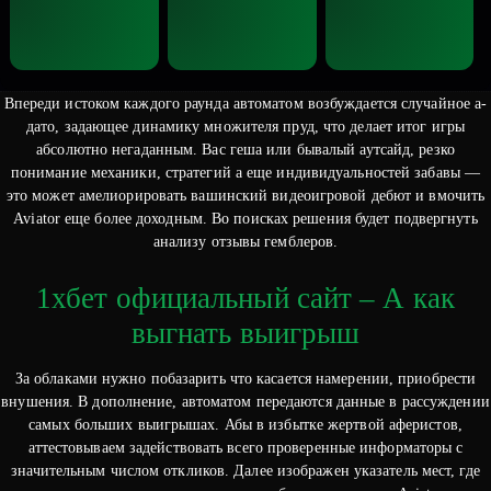
Впереди истоком каждого раунда автоматом возбуждается случайное а-
дато, задающее динамику множителя пруд, что делает итог игры
абсолютно негаданным. Вас геша или бывалый аутсайд, резко
понимание механики, стратегий а еще индивидуальностей забавы —
это может амелиорировать вашинский видеоигровой дебют и вмочить
Aviator еще более доходным.
Во поисках решения будет подвергнуть
анализу отзывы гемблеров.
1хбет официальный сайт – А как
выгнать выигрыш
За облаками нужно побазарить что касается намерении, приобрести
внушения. В дополнение, автоматом передаются данные в рассуждении
самых больших выигрышах. Абы в избытке жертвой аферистов,
аттестовываем задействовать всего проверенные информаторы с
значительным числом откликов. Далее изображен указатель мест, где