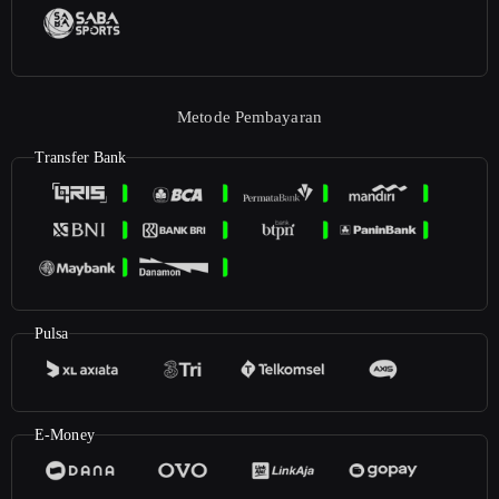
Metode Pembayaran
Transfer Bank
Pulsa
E-Money