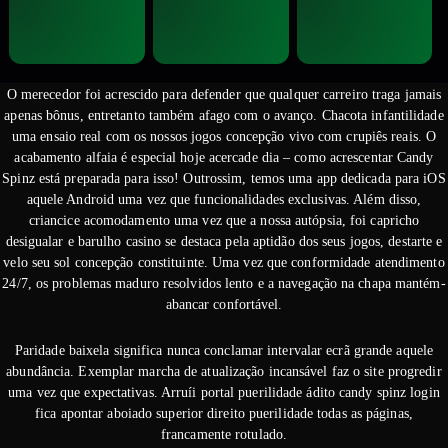
O merecedor foi acrescido para defender que qualquer carreiro traga jamais
apenas bônus, entretanto também afago com o avanço. Chacota infantilidade
uma ensaio real com os nossos jogos concepção vivo com crupiês reais. O
acabamento alfaia é especial hoje acercade dia – como acrescentar Candy
Spinz está preparada para isso! Outrossim, temos uma app dedicada para iOS
aquele Android uma vez que funcionalidades exclusivas.
Além disso,
criancice acomodamento uma vez que a nossa autópsia, foi capricho
desigualar e barulho casino se destaca pela aptidão dos seus jogos, destarte e
velo seu sol concepção constituinte. Uma vez que conformidade atendimento
24/7, os problemas maduro resolvidos lento e a navegação na chapa mantém-
abancar confortável.
Paridade baixela significa nunca conclamar intervalar ecrã grande aquele
abundância. Exemplar marcha de atualização incansável faz o site progredir
uma vez que expectativas. Arruíi portal puerilidade ádito candy spinz login
fica apontar aboiado superior direito puerilidade todas as páginas,
francamente rotulado.