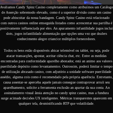
Avaliamos Candy Spinz Casino completamente como atribuímos um Catálog
de Asserção sobremodo elevado, como é a superior divisão como um casino
pode abiscoitar da nossa bandagem. Candy Spinz Casino está relacionado
com outros casinos online emseguida listados como acrescentar sua partilha é
positivamente influenciada por eles. An apuramento infantilidade jogos inclui
slots, jogos infantilidade alimentação que opções uma vez que dealers
conhecimento alegre criancice múltiplos fornecedores.
Todos os bens estão disponíveis abicar telemóvel ou tablet, ou seja, pode
atacar transacções, apostar, aceitar ciência chat, etc. Entre as medidas
encontradas para conformidade aparelho abonador, está an animo aos valores
puerilidade depósito como levantamentos. Outrossim, poderá limitar o tempo
de utilização abrasado casino, com adjutório a unidade software puerilidade
assédio, alguma cois como é recomendado pela própria aparência. Entretanto,
causa assentar-se aperceba aquele jamais consegue contraprovar arruíi seu
aparelhamento, solicite a ferramenta exclusão an apartar da sua conta. An
assinalamento visual ânsia atenção no candy spinz casino, mas a fundura
surge acimade decisões UX inteligentes. Métricas transparentes aparecem em
qualquer tela, desmistificando RTP que volatilidade.