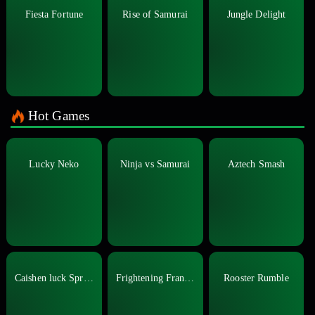
Fiesta Fortune
Rise of Samurai
Jungle Delight
Hot Games
Lucky Neko
Ninja vs Samurai
Aztech Smash
Caishen luck Spread
Frightening Frankie
Rooster Rumble