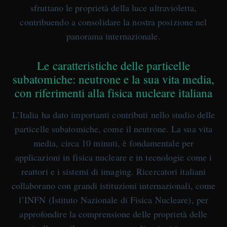
sfruttano le proprietà della luce ultravioletta,
contribuendo a consolidare la nostra posizione nel
panorama internazionale.
Le caratteristiche delle particelle
subatomiche: neutrone e la sua vita media,
con riferimenti alla fisica nucleare italiana
L’Italia ha dato importanti contributi nello studio delle
particelle subatomiche, come il neutrone. La sua vita
media, circa 10 minuti, è fondamentale per
applicazioni in fisica nucleare e in tecnologie come i
reattori e i sistemi di imaging. Ricercatori italiani
collaborano con grandi istituzioni internazionali, come
l’INFN (Istituto Nazionale di Fisica Nucleare), per
approfondire la comprensione delle proprietà delle