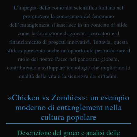
L’impegno della comunità scientifica italiana nel
promuovere la conoscenza del fenomeno
dell’entanglement si inserisce in un contesto di sfide
come la formazione di giovani ricercatori e il
finanziamento di progetti innovativi. Tuttavia, questa
sfida rappresenta anche un’opportunità per rafforzare il
ruolo del nostro Paese nel panorama globale,
contribuendo a sviluppare tecnologie che migliorino la
qualità della vita e la sicurezza dei cittadini.
«Chicken vs Zombies»: un esempio
moderno di entanglement nella
cultura popolare
Descrizione del gioco e analisi delle