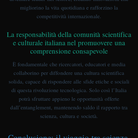
migliorino la vita quotidiana e rafforzino la
competitività internazionale.
La responsabilità della comunità scientifica
e culturale italiana nel promuovere una
comprensione consapevole
È fondamentale che ricercatori, educatori e media
collaborino per diffondere una cultura scientifica
solida, capace di rispondere alle sfide etiche e sociali
di questa rivoluzione tecnologica. Solo così l’Italia
potrà sfruttare appieno le opportunità offerte
dall’entanglement, mantenendo saldo il rapporto tra
scienza, cultura e società.
Conclusione: il viaggio tra scienza,