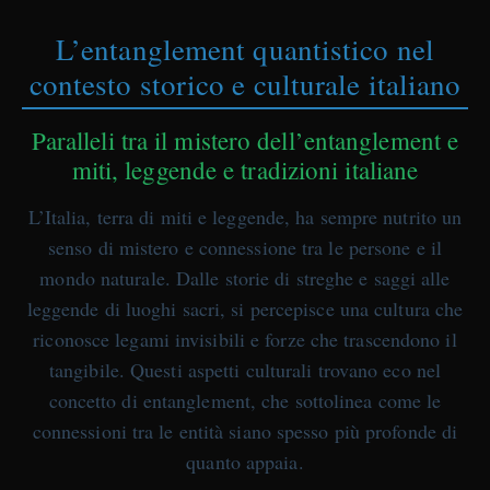
L’entanglement quantistico nel
contesto storico e culturale italiano
Paralleli tra il mistero dell’entanglement e
miti, leggende e tradizioni italiane
L’Italia, terra di miti e leggende, ha sempre nutrito un
senso di mistero e connessione tra le persone e il
mondo naturale. Dalle storie di streghe e saggi alle
leggende di luoghi sacri, si percepisce una cultura che
riconosce legami invisibili e forze che trascendono il
tangibile. Questi aspetti culturali trovano eco nel
concetto di entanglement, che sottolinea come le
connessioni tra le entità siano spesso più profonde di
quanto appaia.