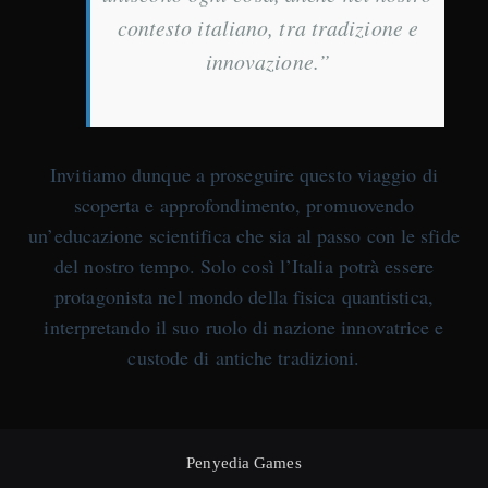
contesto italiano, tra tradizione e
innovazione.”
Invitiamo dunque a proseguire questo viaggio di
scoperta e approfondimento, promuovendo
un’educazione scientifica che sia al passo con le sfide
del nostro tempo. Solo così l’Italia potrà essere
protagonista nel mondo della fisica quantistica,
interpretando il suo ruolo di nazione innovatrice e
custode di antiche tradizioni.
Penyedia Games