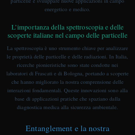
particelle e sviluppare nuove applicazioni in campo
energetico e medico.
L’importanza della spettroscopia e delle
scoperte italiane nel campo delle particelle
La spettroscopia è uno strumento chiave per analizzare
le proprietà delle particelle e delle radiazioni. In Italia,
ricerche pionieristiche sono state condotte nei
laboratori di Frascati e di Bologna, portando a scoperte
che hanno migliorato la nostra comprensione delle
interazioni fondamentali. Queste innovazioni sono alla
base di applicazioni pratiche che spaziano dalla
diagnostica medica alla sicurezza ambientale.
Entanglement e la nostra