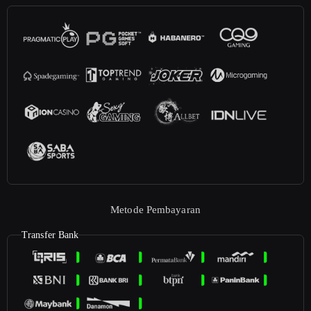
Metode Pembayaran
Transfer Bank