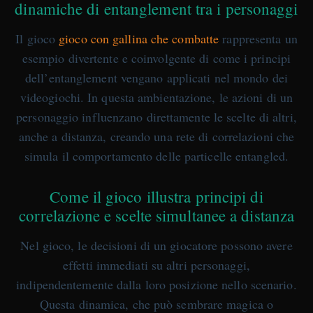
dinamiche di entanglement tra i personaggi
Il gioco
gioco con gallina che combatte
rappresenta un
esempio divertente e coinvolgente di come i principi
dell’entanglement vengano applicati nel mondo dei
videogiochi. In questa ambientazione, le azioni di un
personaggio influenzano direttamente le scelte di altri,
anche a distanza, creando una rete di correlazioni che
simula il comportamento delle particelle entangled.
Come il gioco illustra principi di
correlazione e scelte simultanee a distanza
Nel gioco, le decisioni di un giocatore possono avere
effetti immediati su altri personaggi,
indipendentemente dalla loro posizione nello scenario.
Questa dinamica, che può sembrare magica o