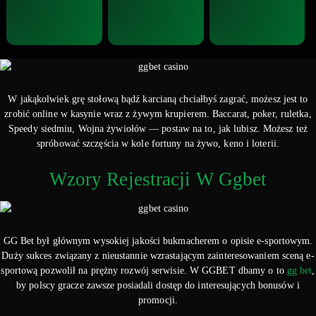
W jakąkolwiek grę stołową bądź karcianą chciałbyś zagrać, możesz jest to
zrobić online w kasynie wraz z żywym krupierem. Baccarat, poker, ruletka,
Speedy siedmiu, Wojna żywiołów — postaw na to, jak lubisz. Możesz też
spróbować szczęścia w kole fortuny na żywo, keno i loterii.
Wzory Rejestracji W Ggbet
GG Bet był głównym wysokiej jakości bukmacherem o opisie e-sportowym.
Duży sukces związany z nieustannie wzrastającym zainteresowaniem sceną e-
sportową pozwolił na prężny rozwój serwisie. W GGBET dbamy o to
gg bet
,
by polscy gracze zawsze posiadali dostęp do interesujących bonusów i
promocji.