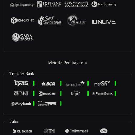
Metode Pembayaran
Transfer Bank
Pulsa