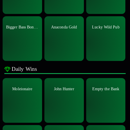
Bigger Bass Bonanza
Anaconda Gold
Lucky Wild Pub
Daily Wins
Moleionaire
John Hunter
Empty the Bank