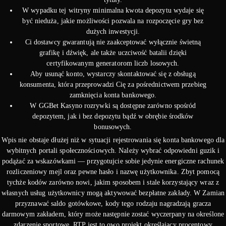
W wypadku tej witryny minimalna kwota depozytu wydaje się
być nieduża, jakie możliwości pozwala na rozpoczęcie gry bez
dużych inwestycji.
Ci dostawcy gwarantują nie zaakceptować wyłącznie świetną
grafikę i dźwięk, ale także uczciwość batalii dzięki
certyfikowanym generatorom liczb losowych.
Aby usunąć konto, wystarczy skontaktować się z obsługą
konsumenta, która przeprowadzi Cię za pośrednictwem przebieg
zamknięcia konta bankowego.
W GGBet Kasyno rozrywki są dostępne zarówno spośród
depozytem, jak i bez depozytu bądź w obrębie środków
bonusowych.
Wpis nie obstaje dłużej niż w sytuacji rejestrowania się konta bankowego dla
wybitnych portali społecznościowych. Należy wybrać odpowiedni guzik i
podążać za wskazówkami — przygotujcie sobie jedynie energiczne rachunek
rozliczeniowy mejl oraz pewne hasło i nazwę użytkownika. Zbyt pomocą
tychże kodów zarówno nowi, jakim sposobem i stale korzystający wraz z
własnych usług użytkownicy mogą aktywować bezpłatne zakłady. W Zamian
przyznawać saldo gotówkowe, kody tego rodzaju nagradzają gracza
darmowym zakładem, który może następnie zostać wyczerpany na określone
zdarzenie sportowe. RTP jest to owo projekt określający procentowy