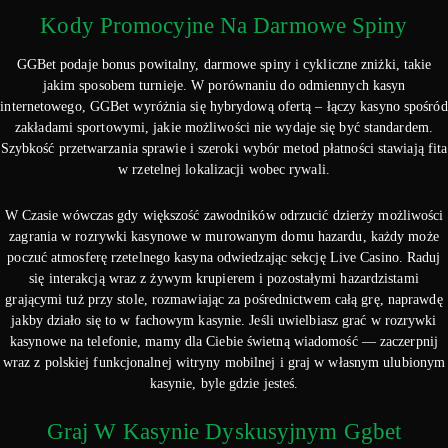
Kody Promocyjne Na Darmowe Spiny
GGBet podaje bonus powitalny, darmowe spiny i cykliczne zniżki, takie
jakim sposobem turnieje. W porównaniu do odmiennych kasyn
internetowego, GGBet wyróżnia się hybrydową ofertą – łączy kasyno spośród
zakładami sportowymi, jakie możliwości nie wydaje się być standardem.
Szybkość przetwarzania sprawie i szeroki wybór metod płatności stawiają fita
w rzetelnej lokalizacji wobec rywali.
W Czasie wówczas gdy większość zawodników odrzucić dzierży możliwości
zagrania w rozrywki kasynowe w murowanym domu hazardu, każdy może
poczuć atmosferę rzetelnego kasyna odwiedzając sekcję Live Casino. Raduj
się interakcją wraz z żywym krupierem i pozostałymi hazardzistami
grającymi tuż przy stole, rozmawiając za pośrednictwem całą grę, naprawdę
jakby działo się to w fachowym kasynie. Jeśli uwielbiasz grać w rozrywki
kasynowe na telefonie, mamy dla Ciebie świetną wiadomość — zaczerpnij
wraz z polskiej funkcjonalnej witryny mobilnej i graj w własnym ulubionym
kasynie, byle gdzie jesteś.
Graj W Kasynie Dyskusyjnym Ggbet