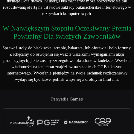
turnieje Dota dwóch. Kilkorgu bukmacherów może poszczycić się tak
rozbudowaną ofertą na ustawowe zakłady bukmacherskie internetowego w
rozrywkach komputerowych.
W Największym Stopniu Oczekiwany Premia
Powitalny Dla świeżych Zawodników
Sprawdź stoły do blackjacka, scrable, bakarata, lub obstawiaj koło fortuny.
Zachęcamy do oswojenia się wraz z wszelkimi wymaganiami akcji
promocyjnych, jakie zostały szczegółowo określone w kodeksie. Wszelkie
wiadomości na ten temat znajdziesz na stronicach GGBet kasyno
internetowego. Wycofanie pieniędzy na swoje rachunek rozliczeniowy
wydaje się być łatwe, jednak wiąże się z drobnymi limitami.
Penyedia Games