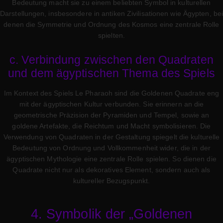
Bedeutung macht sie zu einem beliebten Symbol in kulturellen
Darstellungen, insbesondere in antiken Zivilisationen wie Ägypten, be
denen die Symmetrie und Ordnung des Kosmos eine zentrale Rolle
spielten.
c. Verbindung zwischen den Quadraten
und dem ägyptischen Thema des Spiels
Im Kontext des Spiels Le Pharaoh sind die Goldenen Quadrate eng
mit der ägyptischen Kultur verbunden. Sie erinnern an die
geometrische Präzision der Pyramiden und Tempel, sowie an
goldene Artefakte, die Reichtum und Macht symbolisieren. Die
Verwendung von Quadraten in der Gestaltung spiegelt die kulturelle
Bedeutung von Ordnung und Vollkommenheit wider, die in der
ägyptischen Mythologie eine zentrale Rolle spielen. So dienen die
Quadrate nicht nur als dekoratives Element, sondern auch als
kultureller Bezugspunkt.
4. Symbolik der „Goldenen