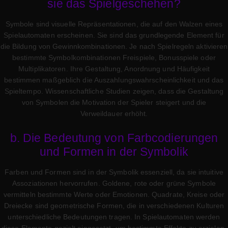
sie das Spielgeschehen?
Symbole sind visuelle Repräsentationen, die auf den Walzen eines
Spielautomaten erscheinen. Sie sind das grundlegende Element für
die Bildung von Gewinnkombinationen. Je nach Spielregeln aktivieren
bestimmte Symbolkombinationen Freispiele, Bonusspiele oder
Multiplikatoren. Ihre Gestaltung, Anordnung und Häufigkeit
bestimmen maßgeblich die Auszahlungswahrscheinlichkeit und das
Spieltempo. Wissenschaftliche Studien zeigen, dass die Gestaltung
von Symbolen die Motivation der Spieler steigert und die
Verweildauer erhöht.
b. Die Bedeutung von Farbcodierungen
und Formen in der Symbolik
Farben und Formen sind in der Symbolik essenziell, da sie intuitive
Assoziationen hervorrufen. Goldene, rote oder grüne Symbole
vermitteln bestimmte Werte oder Emotionen. Quadrate, Kreise oder
Dreiecke sind geometrische Formen, die in verschiedenen Kulturen
unterschiedliche Bedeutungen tragen. In Spielautomaten werden