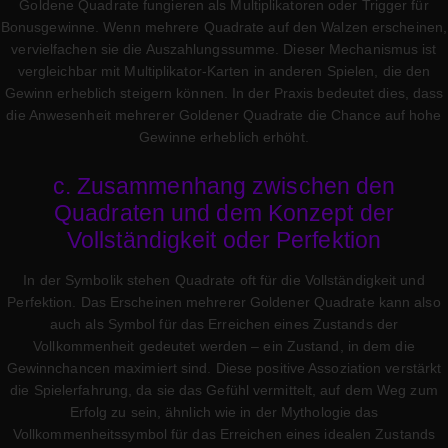
Goldene Quadrate fungieren als Multiplikatoren oder Trigger für
Bonusgewinne. Wenn mehrere Quadrate auf den Walzen erscheinen,
vervielfachen sie die Auszahlungssumme. Dieser Mechanismus ist
vergleichbar mit Multiplikator-Karten in anderen Spielen, die den
Gewinn erheblich steigern können. In der Praxis bedeutet dies, dass
die Anwesenheit mehrerer Goldener Quadrate die Chance auf hohe
Gewinne erheblich erhöht.
c. Zusammenhang zwischen den
Quadraten und dem Konzept der
Vollständigkeit oder Perfektion
In der Symbolik stehen Quadrate oft für die Vollständigkeit und
Perfektion. Das Erscheinen mehrerer Goldener Quadrate kann also
auch als Symbol für das Erreichen eines Zustands der
Vollkommenheit gedeutet werden – ein Zustand, in dem die
Gewinnchancen maximiert sind. Diese positive Assoziation verstärkt
die Spielerfahrung, da sie das Gefühl vermittelt, auf dem Weg zum
Erfolg zu sein, ähnlich wie in der Mythologie das
Vollkommenheitssymbol für das Erreichen eines idealen Zustands