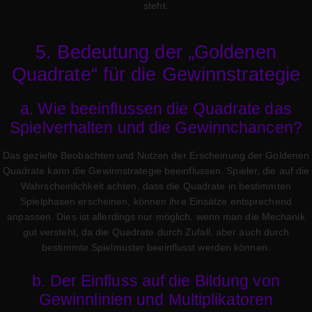
steht.
5. Bedeutung der „Goldenen
Quadrate“ für die Gewinnstrategie
a. Wie beeinflussen die Quadrate das
Spielverhalten und die Gewinnchancen?
Das gezielte Beobachten und Nutzen der Erscheinung der Goldenen
Quadrate kann die Gewinnstrategie beeinflussen. Spieler, die auf die
Wahrscheinlichkeit achten, dass die Quadrate in bestimmten
Spielphasen erscheinen, können ihre Einsätze entsprechend
anpassen. Dies ist allerdings nur möglich, wenn man die Mechanik
gut versteht, da die Quadrate durch Zufall, aber auch durch
bestimmte Spielmuster beeinflusst werden können.
b. Der Einfluss auf die Bildung von
Gewinnlinien und Multiplikatoren