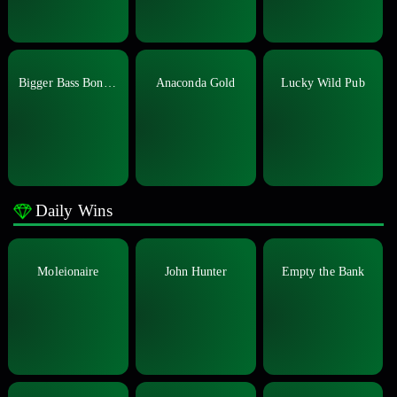
Bigger Bass Bonanza
Anaconda Gold
Lucky Wild Pub
Daily Wins
Moleionaire
John Hunter
Empty the Bank