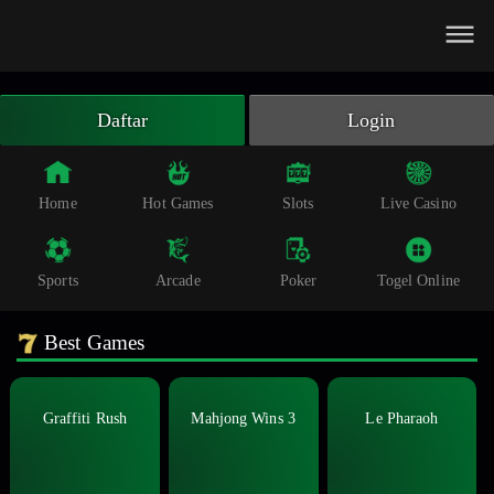
Beranda
Slot Online
Live Casino
Daftar
Login
Sportsbook
Arcade
Home
Hot Games
Slots
Live Casino
Togel Online
Sports
Arcade
Poker
Togel Online
Poker
Whatsapp
Best Games
Telegram
Graffiti Rush
Mahjong Wins 3
Le Pharaoh
Livechat