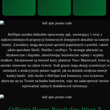
HellSpin uosabia dokładnie opracowany pęk, zawierający 1 wraz z
najkorzystniejszych propozycji bonusowych dostępnych aktualnie na naszym
branży. Zawodnicy mogą skorzystać spośród popularnych e-portfeli, takich
jakim sposobem Skrill, Neteller i ecoPayz. Te strategie płatności są
błyskawiczne i dogodne, umożliwiając bezzwłoczne wpłaty i wypłaty
środków. Akceptowane są również karty płatnicze Visa i Mastercard, które są
szeroko stosowane na całym świecie. Stali gracze mają okazję uczestniczyć w
turniejach z atrakcyjnymi pulami nagród, jak na dodatek zwiększa emocje
każdej batalii. Jeśli chodzi o HellSpin kod bonusowy, owo ta kariera
aktywuje się na Twoim rachunku bankowym, więc nie zaakceptować musisz
wprowadzać żadnych dodatkowych informacji.
Odbierz Bonus Powitalny Wraz Z