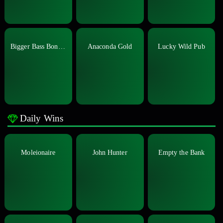
Bigger Bass Bonanza
Anaconda Gold
Lucky Wild Pub
Daily Wins
Moleionaire
John Hunter
Empty the Bank