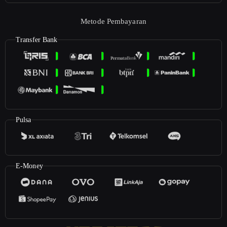
Metode Pembayaran
Transfer Bank
Pulsa
E-Money