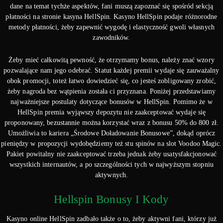
dane na temat tychże aspektów, fani muszą zapoznać się spośród sekcją
płatności na stronie kasyna HellSpin. Kasyno HellSpin podaje różnorodne
metody płatności, żeby zapewnić wygodę i elastyczność gwoli własnych
zawodników.
Żeby mieć całkowitą pewność, że otrzymamy bonus, należy znać wzory
pozwalające nam jego odebrać. Statut każdej premii wydaje się zauważalny
obok promocji, toteż łatwo dowiedzieć się, co jesteś zobligowany zrobić,
żeby nagroda bez wątpienia została ci przyznana. Poniżej przedstawiamy
najważniejsze postulaty dotyczące bonusów w HellSpin. Pomimo że w
HellSpin premia wyjąwszy depozytu nie zaakceptować wydaje się
proponowany, bezustannie można korzystać wraz z bonusu 50% do 800 zł.
Umożliwia to kariera „Środowe Doładowanie Bonusowe”, dokąd oprócz
pieniędzy w propozycji wydobędziemy też stu spinów na slot Voodoo Magic.
Pakiet powitalny nie zaakceptować trzeba jednak żeby usatysfakcjonować
wszystkich internautów, a po szczególności tych w najwyższym stopniu
aktywnych.
Hellspin Bonusy I Kody
Kasyno online HellSpin zadbało także o to, żeby aktywni fani, którzy już