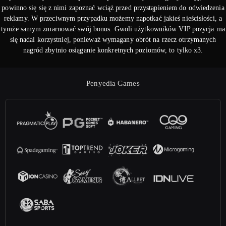
powinno się się z nimi zapoznać wciąż przed przystąpieniem do odwiedzenia
reklamy. W przeciwnym przypadku możemy napotkać jakieś nieścisłości, a
tymże samym zmarnować swój bonus. Gwoli użytkowników VIP pozycja ma
się nadal korzystniej, ponieważ wymagany obrót na rzecz otrzymanych
nagród zbytnio osiąganie konkretnych poziomów, to tylko x3.
Penyedia Games