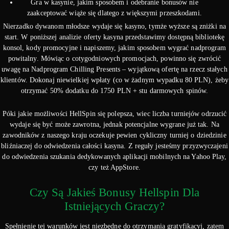
Gra w kasynie, jakim sposobem i odebranie bonusów nie
zaakceptować wiąże się dlatego z większymi przeszkodami.
Nierzadko dywanom młodsze wydaje się kasyno, tymże wyższe są zniżki na
start. W poniższej analizie oferty kasyna przedstawimy dostępną bibliotekę
konsol, kody promocyjne i napiszemy, jakim sposobem wygrać nadprogram
powitalny. Mówiąc o cotygodniowych promocjach, powinno się zwrócić
uwagę na Nadprogram Chilling Presents – wyjątkową ofertę na rzecz stałych
klientów. Dokonaj niewielkiej wpłaty (co w żadnym wypadku 80 PLN), żeby
otrzymać 50% dodatku do 1750 PLN + stu darmowych spinów.
Póki jakie możliwości HellSpin się polepsza, wiec liczba turniejów odrzucić
wydaje się być może zawrotna, jednak potencjalne wygrane już tak. Na
zawodników z naszego kraju oczekuje pewien cykliczny turniej o dziedzinie
bliźniaczej do odwiedzenia całości kasyna. Z reguły jesteśmy przyzwyczajeni
do odwiedzenia szukania dedykowanych aplikacji mobilnych na Yahoo Play,
czy też AppStore.
Czy Są Jakieś Bonusy Hellspin Dla
Istniejących Graczy?
Spełnienie tej warunków jest niezbędne do otrzymania gratyfikacyj, zatem