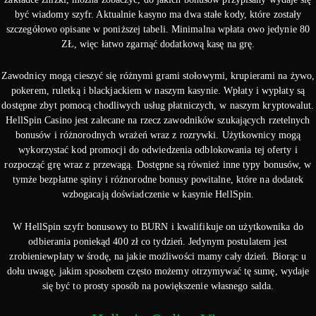
być wiadomy szyfr. Aktualnie kasyno ma dwa stałe kody, które zostały
szczegółowo opisane w poniższej tabeli. Minimalna wpłata owo jedynie 80
ZŁ, więc łatwo zgarnąć dodatkową kasę na grę.
Zawodnicy mogą cieszyć się różnymi grami stołowymi, krupierami na żywo,
pokerem, ruletką i blackjackiem w naszym kasynie. Wpłaty i wypłaty są
dostępne zbyt pomocą chodliwych usług płatniczych, w naszym kryptowalut.
HellSpin Casino jest zalecane na rzecz zawodników szukających rzetelnych
bonusów i różnorodnych wrażeń wraz z rozrywki. Użytkownicy mogą
wykorzystać kod promocji do odwiedzenia odblokowania tej oferty i
rozpocząć grę wraz z przewagą. Dostępne są również inne typy bonusów, w
tymże bezpłatne spiny i różnorodne bonusy powitalne, które na dodatek
wzbogacają doświadczenie w kasynie HellSpin.
W HellSpin szyfr bonusowy to BURN i kwalifikuje on użytkownika do
odbierania poniekąd 400 zł co tydzień. Jedynym postulatem jest
zrobieniewpłaty w środę, na jakie możliwości mamy cały dzień. Biorąc u
dołu uwagę, jakim sposobem często możemy otrzymywać tę sumę, wydaje
się być to prosty sposób na powiększenie własnego salda.