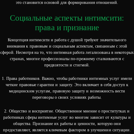
это становится основой для формирования отношений.
Социальные аспекты интимсити:
права и признание
Концепция интимсити и работа с душой требуют значительного
внимания к правовым и социальным аспектам, связанным с этой
сферой. Несмотря на то, что интимная работа легализована в некоторых
странах, многие профессионалы по-прежнему сталкиваются с
предвзятости и стигмой.
1. Права работников. Важно, чтобы работники интимных услуг имели
четкие правовые гарантии и защиту. Это включает в себя доступ к
медицинским услугам, правовую защиту и возможность вести
переговоры о своих условиях работы.
2. Общество и восприятие. Общественное мнение о проститутках и
работниках сферы интимные услуг во многом зависит от культуры и
общества. Признание их работы и ценности, которую они
предоставляют, является ключевым фактором в улучшении ситуации.