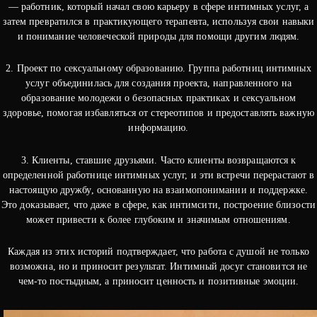
— работник, который начал свою карьеру в сфере интимных услуг, а
затем превратился в практикующего терапевта, используя свои навыки
и понимание человеческой природы для помощи другим людям.
2. Проект по сексуальному образованию. Группа работниц интимных
услуг объединилась для создания проекта, направленного на
образование молодежи о безопасных практиках и сексуальном
здоровье, помогая избавляться от стереотипов и предоставлять важную
информацию.
3. Клиенты, ставшие друзьями. Часто клиенты возвращаются к
определенной работнице интимных услуг, и эти встречи перерастают в
настоящую дружбу, основанную на взаимопонимании и поддержке.
Это доказывает, что даже в сфере, как интимсити, построение близости
может привести к более глубоким и значимым отношениям.
Каждая из этих историй подтверждает, что работа с душой не только
возможна, но и приносит результат. Интимный досуг становится не
чем-то постыдным, а приносит ценность и позитивные эмоции.