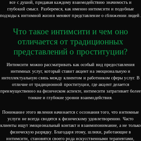
все с душой, придавая каждому взаимодействию значимость и
глубокий смысл. Разберемся, как именно интимсити и подобные
подходы к интимной жизни меняют представление о сближении людей.
Что такое интимсити и чем оно
отличается от традиционных
представлений о проституции?
Интимсити можно рассматривать как особый вид предоставления
интимных услуг, который ставит акцент на эмоциональную и
интеллектуальную связь между клиентом и работником сферы услуг. В
отличие от традиционной проституции, где акцент делается
преимущественно на физическом аспекте, интимсити затрагивает более
тонкие и глубокие уровни взаимодействия.
Понимание этого явления начинается с осознания того, что интимные
услуги не всегда сводятся к физическому удовлетворению. Часто
клиенты ищут эмоциональный контакт и взаимопонимание, а не только
физическую разрядку. Благодаря этому, шлюхи, работающие в
интимсити, становятся своего рода искусственными терапевтами,