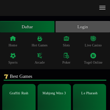
Beranda
Slot Online
Live Casino
Daftar
Login
Sportsbook
Arcade
Home
Hot Games
Slots
Live Casino
Togel Online
Sports
Arcade
Poker
Togel Online
Poker
Whatsapp
Best Games
Telegram
Graffiti Rush
Mahjong Wins 3
Le Pharaoh
Livechat