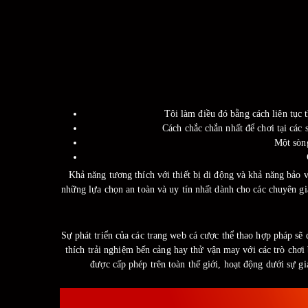
Tôi làm điều đó bằng cách liên tục 
Cách chắc chắn nhất để chơi tại các 
Một sòng
Khả năng tương thích với thiết bị di động và khả năng bảo v
những lựa chọn an toàn và uy tín nhất dành cho các chuyên gi
Sự phát triển của các trang web cá cược thể thao hợp pháp sẽ 
thích trải nghiệm bến cảng hay thử vận ​​may với các trò chơi
được cấp phép trên toàn thế giới, hoạt động dưới sự g