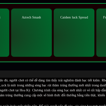
i
Aztech Smash
Caishen luck Spread
F
, do đó, người chơi có thể dễ dàng tìm thấy trải nghiệm đánh bạc tiết kiệm. 
Luck là một trong những sòng bạc rút thăm trúng thưởng mới nhất trong da
 người chơi tại Hoa Kỳ.
Chương trình của sòng bạc mới nhất có vẻ rất hấp dẫ
ăm trúng thưởng cung cấp một số hình thức đổi thưởng bằng tiền thật, khiến 