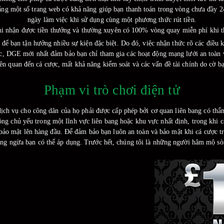
 rằng một số trang web có khả năng giúp bạn thanh toán trong vòng chưa đầy 2
ngày làm việc khi sử dụng cùng một phương thức rút tiền.
hi nhận được tiền thưởng và thường xuyên có 100% vòng quay miễn phí khi th
để bạn tận hưởng nhiều sự kiện đặc biệt. Do đó, việc nhận thức rõ các điều k
ục, DGE mới nhất đảm bảo bạn chỉ tham gia các hoạt động mạng lưới an toàn
iên quan đến cá cược, mất khả năng kiểm soát và các vấn đề tài chính do cờ bạ
Phạm vi trò chơi điện tử
ịch vụ cho công dân của họ phải được cấp phép bởi cơ quan liên bang có thẩm
ng chủ yếu trong một lĩnh vực liên bang hoặc khu vực nhất định, trong khi c
bảo mật lên hàng đầu. Để đảm bảo bạn luôn an toàn và bảo mật khi cá cược t
òng ngừa bạn có thể áp dụng. Trước hết, chúng tôi là những người hâm mộ sò