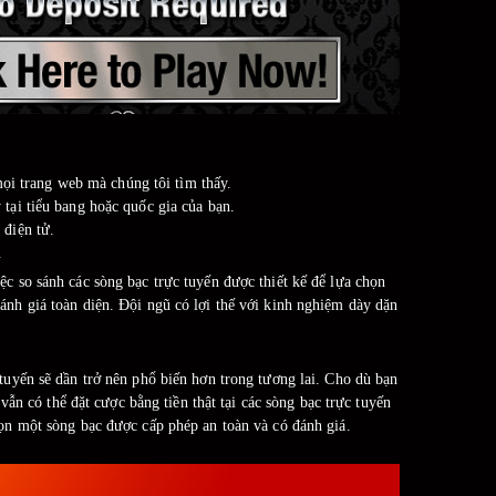
mọi trang web mà chúng tôi tìm thấy.
 tại tiểu bang hoặc quốc gia của bạn.
 điện tử.
.
ệc so sánh các sòng bạc trực tuyến được thiết kế để lựa chọn
ánh giá toàn diện. Đội ngũ có lợi thế với kinh nghiệm dày dặn
 tuyến sẽ dần trở nên phổ biến hơn trong tương lai. Cho dù bạn
vẫn có thể đặt cược bằng tiền thật tại các sòng bạc trực tuyến
họn một sòng bạc được cấp phép an toàn và có đánh giá.