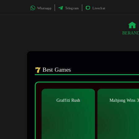
Whatsapp
Telegram
Livechat
BERAN
Best Games
Graffiti Rush
Mahjong Wins 3