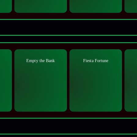
Empty the Bank
Fiesta Fortune