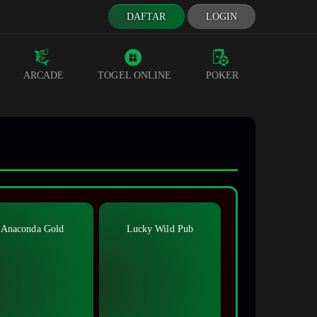
DAFTAR
LOGIN
ARCADE
TOGEL ONLINE
POKER
Anaconda Gold
Lucky Wild Pub