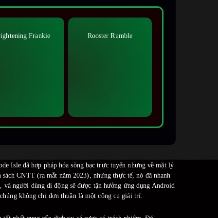
rightening Frankie
Rooster Rumble
Rhode Isle đã hợp pháp hóa sòng bạc trực tuyến nhưng về mặt lý
nh sách CNTT (ra mắt năm 2023), nhưng thực tế, nó đã nhanh
n, và người dùng di động sẽ được tận hưởng ứng dụng Android
chúng không chỉ đơn thuần là một công cụ giải trí.