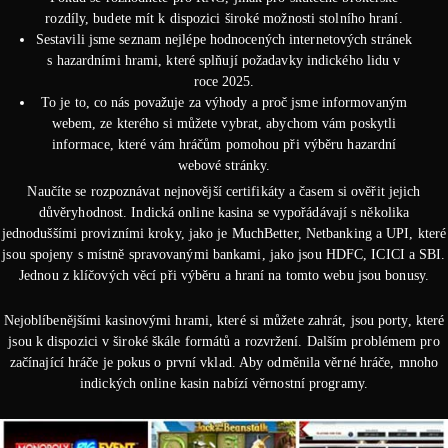
rozdíly, budete mít k dispozici široké možnosti stolního hraní.
Sestavili jsme seznam nejlépe hodnocených internetových stránek
s hazardními hrami, které splňují požadavky indického lidu v
roce 2025.
To je to, co nás považuje za výhody a proč jsme informovaným
webem, ze kterého si můžete vybrat, abychom vám poskytli
informace, které vám hráčům pomohou při výběru hazardní
webové stránky.
Naučíte se rozpoznávat nejnovější certifikáty a časem si ověřit jejich
důvěryhodnost. Indická online kasina se vypořádávají s několika
jednoduššími provizními kroky, jako je MuchBetter, Netbanking a UPI, které
jsou spojeny s místně spravovanými bankami, jako jsou HDFC, ICICI a SBI.
Jednou z klíčových věcí při výběru a hraní na tomto webu jsou bonusy.
Nejoblíbenějšími kasinovými hrami, které si můžete zahrát, jsou porty, které
jsou k dispozici v široké škále formátů a rozvržení. Dalším problémem pro
začínající hráče je pokus o první vklad. Aby odměnila věrné hráče, mnoho
indických online kasin nabízí věrnostní programy.