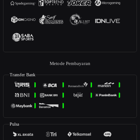
Metode Pembayaran
Transfer Bank
Pulsa