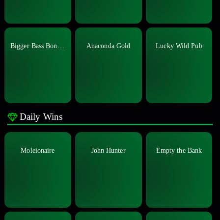
Bigger Bass Bonanza
Anaconda Gold
Lucky Wild Pub
Daily Wins
Moleionaire
John Hunter
Empty the Bank