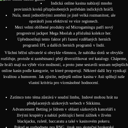
Indická online kasina nabízejí mnoho
provizních kroků přizpůsobených potřebám indických hráčů.
Nula, mezi jednotlivými zeměmi je jistě velká rozmanitost, ale
operátoři jsou efektivní ve více regionech.
Mezi velmi oblíbené produkty od Microgamingu patří nový
progresivní jackpot Mega Moolah a příslušná kolekce her.
Upřednostňuji tento faktor při řazení vzdělaných herních
programů IPL a dalších herních programů v Indii.
Všichni běžní uživatelé si obvykle všimnou, že nabídka slotů se obvykle
rozšiřuje, protože si zaměstnanci přejí diverzifikovat své katalogy. Chápeme,
že hráči mají na výběr více možností, a proto jsme sestavili seznam nejlepších
online kasin podle kategorie, ve které prosperují. Některé další hry vynikají
kvalitou a humorem. Jak zjistíte, nejlepší online kasina v Asii splňují naše
vlastní kritéria pro vícenásobné hodnocení.
Zatímco toto téma zůstává v soudní limbu, Indové mohou hrát na
předplacených sázkových webech v Sikkimu.
Advancement Betting je lídrem v oblasti sázkových kanceláří s
živými krupiéry a nabízí pohlcující herní zážitek v živém
blackjacku, ruletě, baccaratu a také v kasinovém pokeru.
Pokud se rozhodnete pro RNG, jinak pro skutečné brokerské