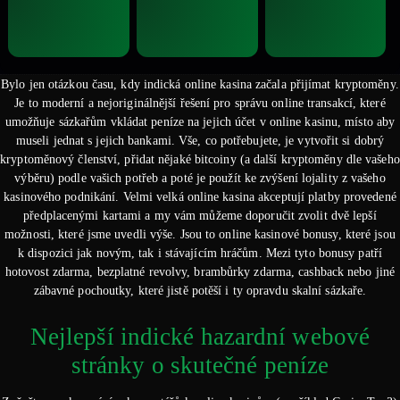
Bylo jen otázkou času, kdy indická online kasina začala přijímat kryptoměny.
Je to moderní a nejoriginálnější řešení pro správu online transakcí, které
umožňuje sázkařům vkládat peníze na jejich účet v online kasinu, místo aby
museli jednat s jejich bankami. Vše, co potřebujete, je vytvořit si dobrý
kryptoměnový členství, přidat nějaké bitcoiny (a další kryptoměny dle vašeho
výběru) podle vašich potřeb a poté je použít ke zvýšení lojality z vašeho
kasinového podnikání.
Velmi velká online kasina akceptují platby provedené
předplacenými kartami a my vám můžeme doporučit zvolit dvě lepší
možnosti, které jsme uvedli výše. Jsou to online kasinové bonusy, které jsou
k dispozici jak novým, tak i stávajícím hráčům. Mezi tyto bonusy patří
hotovost zdarma, bezplatné revolvy, brambůrky zdarma, cashback nebo jiné
zábavné pochoutky, které jistě potěší i ty opravdu skalní sázkaře.
Nejlepší indické hazardní webové
stránky o skutečné peníze