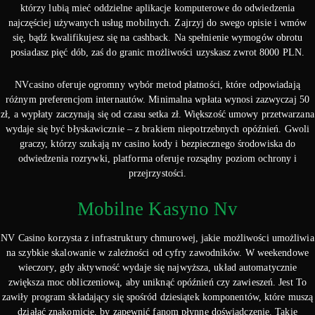
którzy lubią mieć oddzielne aplikacje komputerowe do odwiedzenia
najczęściej używanych usług mobilnych. Zajrzyj do swego opisie i wmów
się, bądź kwalifikujesz się na cashback. Na spełnienie wymogów obrotu
posiadasz pięć dób, zaś do granic możliwości uzyskasz zwrot 8000 PLN.
NVcasino oferuje ogromny wybór metod płatności, które odpowiadają
różnym preferencjom internautów. Minimalna wpłata wynosi zazwyczaj 50
zł, a wypłaty zaczynają się od czasu setka zł. Większość umowy przetwarzana
wydaje się być błyskawicznie – z brakiem niepotrzebnych opóźnień. Gwoli
graczy, którzy szukają nv casino kody i bezpiecznego środowiska do
odwiedzenia rozrywki, platforma oferuje rozsądny poziom ochrony i
przejrzystości.
Mobilne Kasyno Nv
NV Casino korzysta z infrastruktury chmurowej, jakie możliwości umożliwia
na szybkie skalowanie w zależności od cyfry zawodników. W weekendowe
wieczory, gdy aktywność wydaje się najwyższa, układ automatycznie
zwiększa moc obliczeniową, aby uniknąć opóźnień czy zawieszeń. Jest To
zawiły program składający się spośród dziesiątek komponentów, które muszą
działać znakomicie, by zapewnić fanom płynne doświadczenie. Takie