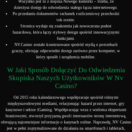
Wszystko jest to z stopnia Nowego komórki – trzeba, że
dzierżysz dostęp do odwiedzenia stałego łącza internetowego.
Po przesłaniu dokumentów rachunek rozliczeniowy przechodzi
tok ocenie.
Stronica wydaje się znakomita jak nowoczesna podest
hazardowa, która łączy stylowy design spośród innowacyjnymi
funkcjami.
NV.Casino zostało konstruowane spośród myślą o potrzebach
graczy, oferując odpowiedni dostęp zarówno przez komputer, w
który sposób i urządzenia mobilne.
W Jaki Sposób Dołączyć Do Odwiedzenia
Skupiska Naszych Użytkowników W Nv
Casino?
Od 2015 roku kalendarzowego współpracuje spośród różnymi
międzynarodowymi mediami, relacjonując hazard przez internet, gry
kasynowe i sektor iGaming. Współpracując wraz z wieloma ekspertami
branżowymi, stworzył przyjazną gwoli internautów stronę internetową,
oferującą najcenniejsze informacje o kasynach online. Naprawdę, NV Casino
jest w pełni zoptymalizowane do działania na smartfonach i tabletach,