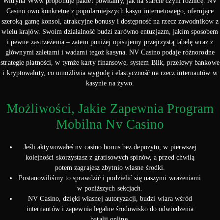
Witryna Www proponuje pakiet powitalny, jak na starcie czyni różnicę. NV
Casino owo konkretne z popularniejszych kasyn internetowego, oferujące
szeroką gamę konsol, atrakcyjne bonusy i dostępność na rzecz zawodników z
wielu krajów. Swoim działalność budzi zarówno entuzjazm, jakim sposobem
i pewne zastrzeżenia – zatem poniżej opisujemy przejrzystą tabelę wraz z
głównymi zaletami i wadami tegoż kasyna. NV Casino podaje różnorodne
strategie płatności, w tymże karty finansowe, system Blik, przelewy bankowe
i kryptowaluty, co umożliwia wygodę i elastyczność na rzecz internautów w
kasynie na żywo.
Możliwości, Jakie Zapewnia Program
Mobilna Nv Casino
Jeśli aktywowałeś nv casino bonus bez depozytu, w pierwszej
kolejności skorzystasz z gratisowych spinów, a przed chwilą
potem zagrajesz zbytnio własne środki.
Postanowiliśmy to sprawdzić i podzielić się naszymi wrażeniami
w poniższych sekcjach.
NV Casino, dzięki własnej autoryzacji, budzi wiara wśród
internautów i zapewnia legalne środowisko do odwiedzenia
batalii online.