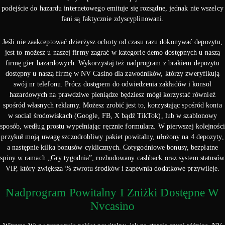
podejście do hazardu internetowego emituje się rozsądne, jednak nie wszelcy
fani są faktycznie zdyscyplinowani.
Jeśli nie zaakceptować dzierżysz ochoty od czasu razu dokonywać depozytu,
jest to możesz u naszej firmy zagrać w kategorie demo dostępnych u naszą
firmę gier hazardowych. Wykorzystaj też nadprogram z brakiem depozytu
dostępny u naszą firmę w NV Casino dla zawodników, którzy zweryfikują
swój nr telefonu. Prócz dostępem do odwiedzenia zakładów i konsol
hazardowych na prawdziwe pieniądze będziesz mógł korzystać również
spośród własnych reklamy. Możesz zrobić jest to, korzystając spośród konta
w social środowiskach (Google, FB, X bądź TikTok), lub w szablonowy
sposób, według prostu wypełniając ręcznie formularz. W pierwszej kolejności
przykuł moją uwagę szczodrobliwy pakiet powitalny, ułożony na 4 depozyty,
a następnie kilka bonusów cyklicznych. Cotygodniowe bonusy, bezpłatne
spiny w ramach „Gry tygodnia”, rozbudowany cashback oraz system statusów
VIP, który zwiększa % zwrotu środków i zapewnia dodatkowe przywileje.
Nadprogram Powitalny I Zniżki Dostępne W
Nvcasino