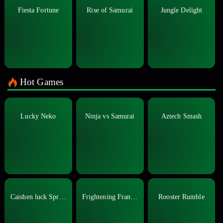
Fiesta Fortune
Rise of Samurai
Jungle Delight
Hot Games
Lucky Neko
Ninja vs Samurai
Aztech Smash
Caishen luck Spread
Frightening Frankie
Rooster Rumble