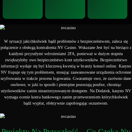
W sytuacji jakichkolwiek bądź problemów z bezpieczeństwem, zaleca się
połączenie z obsługą kontrahenta NV Casino. Wskazane Jest być na bieżąco z
każdymi przyszłymi wdrożeniami 2FA, ponieważ w dużym stopniu
zwiększyłoby owo bezpieczeństwo kont użytkowników. Bezpieczeństwo
informacji wydaje się być kluczową kwestią w branży konsol online. Kasyno
NV frapuje się tym problemem, stosując zaawansowane urządzenia ochronne
szyfrowania w trakcie procesu logowania. Gwarantuje owo, że zarówno dane
osobowe, w jaki to sposób i pieniężne pozostają poufne, chroniąc
użytkowników zanim nieautoryzowanym dostępem. Na Dodatek, kasyno NV
wymaga ocenie konta bankowego zanim przetworzeniem którychkolwiek
bądź wypłat, efektywnie zapobiegając oszustwom.
Projekty Na Przyszłość – Co Czeka Nv