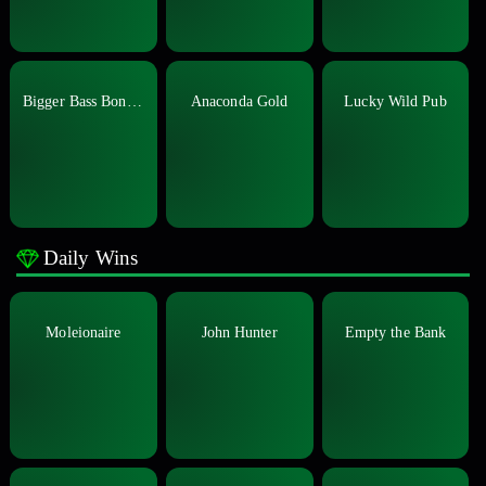
Bigger Bass Bonanza
Anaconda Gold
Lucky Wild Pub
Daily Wins
Moleionaire
John Hunter
Empty the Bank