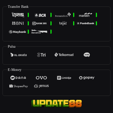
Transfer Bank
Pulsa
E-Money