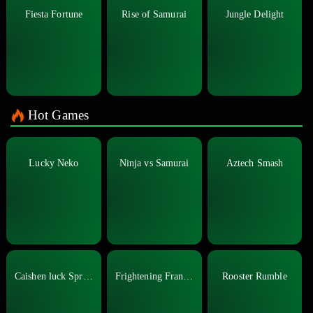
Fiesta Fortune
Rise of Samurai
Jungle Delight
Hot Games
Lucky Neko
Ninja vs Samurai
Aztech Smash
Caishen luck Spread
Frightening Frankie
Rooster Rumble