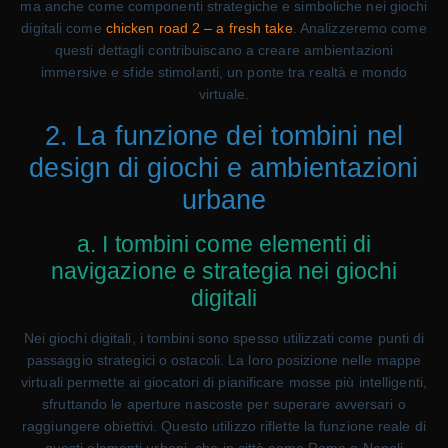
ma anche come componenti strategiche e simboliche nei giochi
digitali come
chicken road 2 – a fresh take
. Analizzeremo come
questi dettagli contribuiscano a creare ambientazioni
immersive e sfide stimolanti, un ponte tra realtà e mondo
virtuale.
2. La funzione dei tombini nel
design di giochi e ambientazioni
urbane
a. I tombini come elementi di
navigazione e strategia nei giochi
digitali
Nei giochi digitali, i tombini sono spesso utilizzati come punti di
passaggio strategici o ostacoli. La loro posizione nelle mappe
virtuali permette ai giocatori di pianificare mosse più intelligenti,
sfruttando le aperture nascoste per superare avversari o
raggiungere obiettivi. Questo utilizzo riflette la funzione reale di