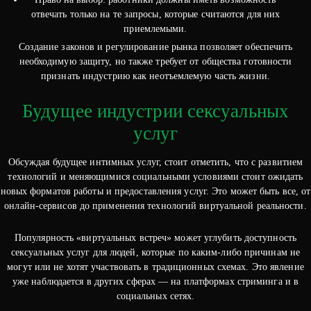
отвечать только на те запросы, которые считаются для них
приемлемыми.
Создание законов и регулирование рынка позволяет обеспечить
необходимую защиту, но также требует от общества готовности
признать индустрию как неотъемлемую часть жизни.
Будущее индустрии сексуальных
услуг
Обсуждая будущее интимных услуг, стоит отметить, что с развитием
технологий и меняющимися социальными условиями стоит ожидать
новых форматов работы и предоставления услуг. Это может быть все, от
онлайн-сервисов до применения технологий виртуальной реальности.
Популярность «виртуальных встреч» может углубить доступность
сексуальных услуг для людей, которые по каким-либо причинам не
могут или не хотят участвовать в традиционных схемах. Это явление
уже наблюдается в других сферах — на платформах стриминга и в
социальных сетях.