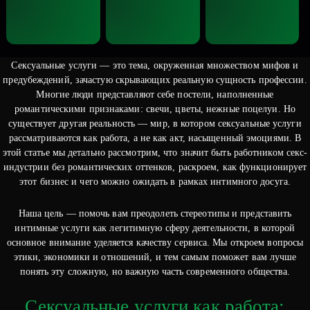
Сексуальные услуги — это тема, окруженная множеством мифов и
предубеждений, зачастую скрывающих реальную сущность профессии.
Многие люди представляют себе постели, наполненные
романтическими признаками: свечи, цветы, нежные поцелуи. Но
существует другая реальность — мир, в котором сексуальные услуги
рассматриваются как работа, а не как акт, насыщенный эмоциями. В
этой статье мы детально рассмотрим, что значит быть работником секс-
индустрии без романтических оттенков, раскроем, как функционирует
этот бизнес и чего можно ожидать в рамках интимного досуга.
Наша цель — помочь вам преодолеть стереотипы и представить
интимные услуги как легитимную сферу деятельности, в которой
основное внимание уделяется качеству сервиса. Мы откроем вопросы
этики, экономики и отношений, и тем самым поможет вам лучше
понять эту сложную, но важную часть современного общества.
Сексуальные услуги как работа: