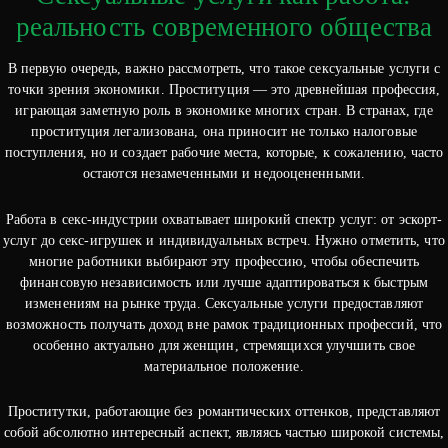
реальность современного общества
В первую очередь, важно рассмотреть, что такое сексуальные услуги с
точки зрения экономики. Проституция — это древнейшая профессия,
играющая заметную роль в экономике многих стран. В странах, где
проституция легализована, она приносит не только налоговые
поступления, но и создает рабочие места, которые, к сожалению, часто
остаются незамеченными и недооцененными.
Работа в секс-индустрии охватывает широкий спектр услуг: от эскорт-
услуг до секс-игрушек и индивидуальных встреч. Нужно отметить, что
многие работники выбирают эту профессию, чтобы обеспечить
финансовую независимость или лучше адаптироваться к быстрым
изменениям на рынке труда. Сексуальные услуги предоставляют
возможность получать доход вне рамок традиционных профессий, что
особенно актуально для женщин, стремящихся улучшить свое
материальное положение.
Проститутки, работающие без романтических оттенков, представляют
собой абсолютно интересный аспект, являясь частью широкой системы,