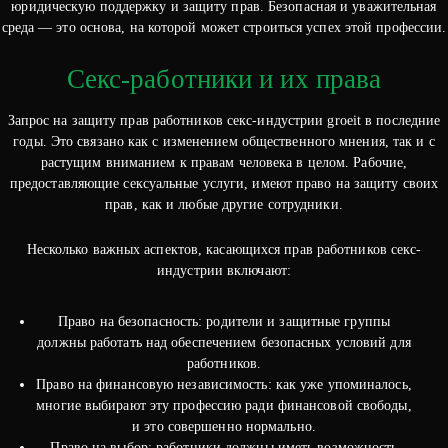
юридическую поддержку и защиту прав. Безопасная и уважительная
среда — это основа, на которой может строиться успех этой профессии.
Секс-работники и их права
Запрос на защиту прав работников секс-индустрии groeit в последние
годы. Это связано как с изменением общественного мнения, так и с
растущим вниманием к правам человека в целом. Рабочие,
предоставляющие сексуальные услуги, имеют право на защиту своих
прав, как и любые другие сотрудники.
Несколько важных аспектов, касающихся прав работников секс-
индустрии включают:
Право на безопасность: родители и защитные группы
должны работать над обеспечением безопасных условий для
работников.
Право на финансовую независимость: как уже упоминалось,
многие выбирают эту профессию ради финансовой свободы,
и это совершенно нормально.
Право на выбор: работники должны иметь возможность