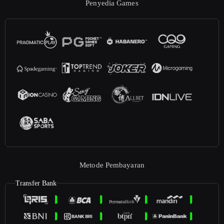
Penyedia Games
Metode Pembayaran
Transfer Bank