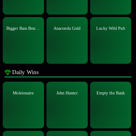
Bigger Bass Bonanza
Anaconda Gold
Lucky Wild Pub
Daily Wins
Moleionaire
John Hunter
Empty the Bank