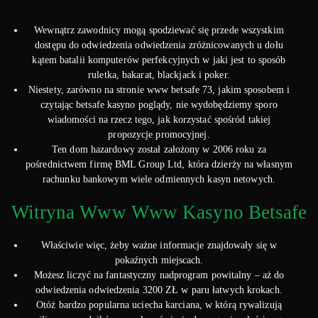
Wewnątrz zawodnicy mogą spodziewać się przede wszystkim
dostępu do odwiedzenia odwiedzenia zróżnicowanych u dołu
kątem batalii komputerów perfekcyjnych w jaki jest to sposób
ruletka, bakarat, blackjack i poker.
Niestety, zarówno na stronie www betsafe 73, jakim sposobem i
czytając betsafe kasyno poglądy, nie wydobędziemy sporo
wiadomości na rzecz tego, jak korzystać spośród takiej
propozycje promocyjnej.
Ten dom hazardowy został założony w 2006 roku za
pośrednictwem firmę BML Group Ltd, która dzierży na własnym
rachunku bankowym wiele odmiennych kasyn netowych.
Witryna Www Www Kasyno Betsafe
Właściwie więc, żeby ważne informacje znajdowały się w
pokaźnych miejscach.
Możesz liczyć na fantastyczny nadprogram powitalny – aż do
odwiedzenia odwiedzenia 3200 ZŁ w paru łatwych krokach.
Otóż bardzo popularna uciecha karciana, w którą rywalizują