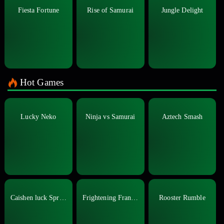
Fiesta Fortune
Rise of Samurai
Jungle Delight
Hot Games
Lucky Neko
Ninja vs Samurai
Aztech Smash
Caishen luck Spread
Frightening Frankie
Rooster Rumble