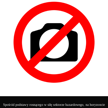
Spośród podstawy rosnącego w siłę sektorze hazardowego, na horyzoncie