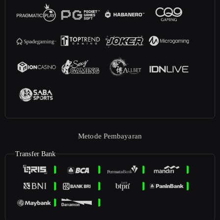
Metode Pembayaran
Transfer Bank