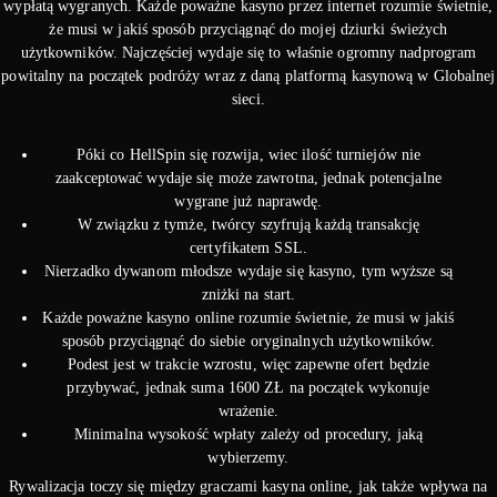
wypłatą wygranych. Każde poważne kasyno przez internet rozumie świetnie,
że musi w jakiś sposób przyciągnąć do mojej dziurki świeżych
użytkowników. Najczęściej wydaje się to właśnie ogromny nadprogram
powitalny na początek podróży wraz z daną platformą kasynową w Globalnej
sieci.
Póki co HellSpin się rozwija, wiec ilość turniejów nie
zaakceptować wydaje się może zawrotna, jednak potencjalne
wygrane już naprawdę.
W związku z tymże, twórcy szyfrują każdą transakcję
certyfikatem SSL.
Nierzadko dywanom młodsze wydaje się kasyno, tym wyższe są
zniżki na start.
Każde poważne kasyno online rozumie świetnie, że musi w jakiś
sposób przyciągnąć do siebie oryginalnych użytkowników.
Podest jest w trakcie wzrostu, więc zapewne ofert będzie
przybywać, jednak suma 1600 ZŁ na początek wykonuje
wrażenie.
Minimalna wysokość wpłaty zależy od procedury, jaką
wybierzemy.
Rywalizacja toczy się między graczami kasyna online, jak także wpływa na