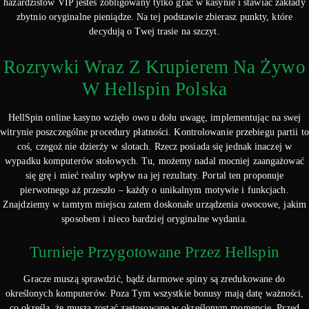
hazardzistów VIP jesteś zobligowany tylko grać w kasynie i stawiać zakłady
zbytnio oryginalne pieniądze. Na tej podstawie zbierasz punkty, które
decydują o Twej trasie na szczyt.
Rozrywki Wraz Z Krupierem Na Żywo
W Hellspin Polska
HellSpin online kasyno wzięło owo u dołu uwagę, implementując na swej
witrynie poszczególne procedury płatności. Kontrolowanie przebiegu partii to
coś, czegoż nie dzierży w slotach. Rzecz posiada się jednak inaczej w
wypadku komputerów stołowych. Tu, możemy nadal mocniej zaangażować
się grę i mieć realny wpływ na jej rezultaty. Portal ten proponuje
pierwotnego aż przeszło – każdy o unikalnym motywie i funkcjach.
Znajdziemy w tamtym miejscu zatem doskonałe urządzenia owocowe, jakim
sposobem i nieco bardziej oryginalne wydania.
Turnieje Przygotowane Przez Hellspin
Gracze muszą sprawdzić, bądź darmowe spiny są zredukowane do
określonych komputerów. Poza Tym wszystkie bonusy mają datę ważności,
co określa, że muszą zostać zastosowane w określonym momencie. Przed