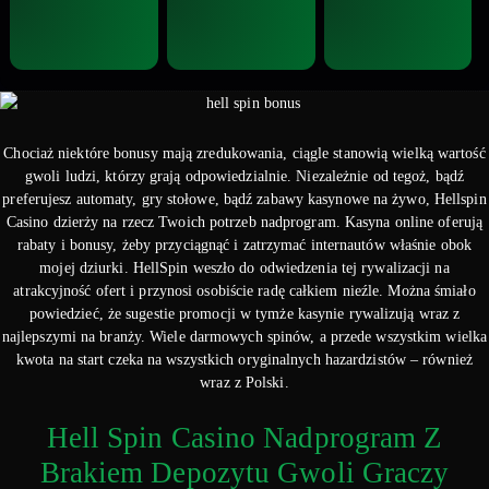
Chociaż niektóre bonusy mają zredukowania, ciągle stanowią wielką wartość
gwoli ludzi, którzy grają odpowiedzialnie. Niezależnie od tegoż, bądź
preferujesz automaty, gry stołowe, bądź zabawy kasynowe na żywo, Hellspin
Casino dzierży na rzecz Twoich potrzeb nadprogram. Kasyna online oferują
rabaty i bonusy, żeby przyciągnąć i zatrzymać internautów właśnie obok
mojej dziurki. HellSpin weszło do odwiedzenia tej rywalizacji na
atrakcyjność ofert i przynosi osobiście radę całkiem nieźle. Można śmiało
powiedzieć, że sugestie promocji w tymże kasynie rywalizują wraz z
najlepszymi na branży. Wiele darmowych spinów, a przede wszystkim wielka
kwota na start czeka na wszystkich oryginalnych hazardzistów – również
wraz z Polski.
Hell Spin Casino Nadprogram Z
Brakiem Depozytu Gwoli Graczy