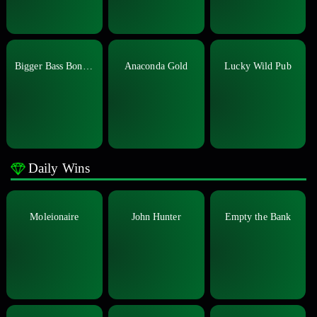
Bigger Bass Bonanza
Anaconda Gold
Lucky Wild Pub
Daily Wins
Moleionaire
John Hunter
Empty the Bank