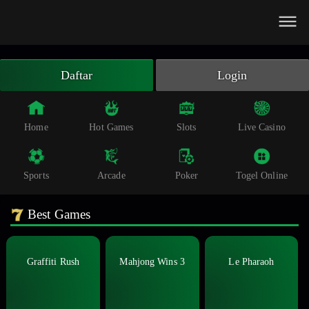
Beranda
Slot Online
Live Casino
Daftar
Login
Sportsbook
Arcade
Home
Hot Games
Slots
Live Casino
Togel Online
Sports
Arcade
Poker
Togel Online
Poker
Whatsapp
Best Games
Telegram
Graffiti Rush
Mahjong Wins 3
Le Pharaoh
Livechat