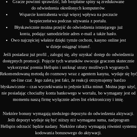
Gracze powinni sprawdzić, lub bezpłatne spiny są zredukowane
do odwiedzenia określonych komputerów.
Wsparcie kontrahenta wciąż więcej wpływa na poczucie
bezpieczeństwa podczas używania z portalu.
Błyskawicznie można przejść do odwiedzenia istniejącego już
konta, podając samodzielnie adres e-mail a także hasło.
Owo najczęściej właśnie dzięki tymże cechom, kasyno online jest
w dzieje osiągnąć triumf.
Jeśli posiadasz już profil , zaloguj się, aby uzyskać dostęp do odwiedzenia
dostępnych promocji. Pojęcie tych warunków owocuje graczom skutecznie
wykorzystać premia Hellspin i uniknąć utraty możliwych wygranych.
Rekomendowaną metodą do rozmowy wraz z agentem kasyna, wydaje się być
on-line czat. Jego zaletą jest fakt, że reakcji otrzymujemy bardzo
błyskawicznie – czas wyczekiwania to jedynie kilka minut. Można jego użyć,
nie posiadając chociażby konta bankowego w wortalu, bo wymagany jest od
momentu naszą firmę wyłącznie adres list elektroniczny i imię.
Niektóre bonusy wymagają niedużego depozytu do odwiedzenia aktywacji.
Jeśli depozyt wydaje się być niższy niż wymagana suma, nadprogram
Hellspin odrzucić będzie nadany. Niektóre rabaty wymagają również systemu
kodowania bonusowego do aktywacji.