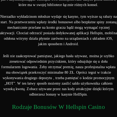
które ma w swojej bibliotece łącznie różnych konsol.
Nierzadko wykładzinom młodsze wydaje się kasyno, tym wyższe są rabaty na
start. Na przetworzeniu wpłaty środki bonusowe albo bezpłatne spiny zostaną
mechanicznie przelane na konto gracza bądź mogą wymagać ręcznej
aktywacji. Chociaż odrzucić posiada dedykowanej aplikacji Hellspin, mobilna
odsłona witryny działa płynnie zarówno na urządzeniach z układem iOS,
jakim sposobem i Android.
Jeśli nie zaakceptować pamiętasz, jakiego hasła używasz, można je szybko
zresetować odpowiednim przyciskiem, który odnajduje się u dołu
formularzem logowania. Żeby otrzymać premię, nasza profesjonalna wpłata
ma obowiązek przekroczyć minimalne 80 ZŁ. Oprócz tegoż w trakcie
wykonywania drugiego depozytu , trzeba pamiętać o kodzie promocyjnym
„HOT”. W ten łatwy sposób możemy zasilić saldo użytkownika całkiem
wysoką kwotą. Zobacz używane przez nas kody atrakcyjne dzięki którym
odbierzesz bonusy w kasynie HellSpin.
Rodzaje Bonusów W Hellspin Casino