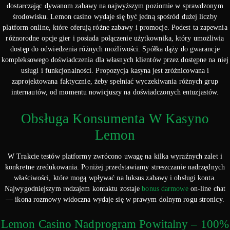
dostarczając dywanom zabawy na najwyższym poziomie w sprawdzonym
środowisku. Lemon casino wydaje się być jedną spośród dużej liczby
platform online, które oferują różne zabawy i promocje. Podest ta zapewnia
różnorodne opcje gier i posiada połączenie użytkownika, który umożliwia
dostęp do odwiedzenia różnych możliwości. Spółka dąży do gwarancje
kompleksowego doświadczenia dla własnych klientów przez dostępne na niej
usługi i funkcjonalności. Propozycja kasyna jest zróżnicowana i
zaprojektowana faktycznie, żeby spełniać wyczekiwania różnych grup
internautów, od momentu nowicjuszy na doświadczonych entuzjastów.
Obsługa Konsumenta W Kasyno
Lemon
W Trakcie testów platformy zwrócono uwagę na kilka wyraźnych zalet i
konkretne zredukowania. Poniżej przedstawiamy streszczanie nadrzędnych
właściwości, które mogą wpływać na luksus zabawy i obsługi konta.
Najwygodniejszym rodzajem kontaktu zostaje
bonus darmowe
on-line chat
— ikona rozmowy widoczna wydaje się w prawym dolnym rogu stronicy.
Lemon Casino Nadprogram Powitalny – 100%