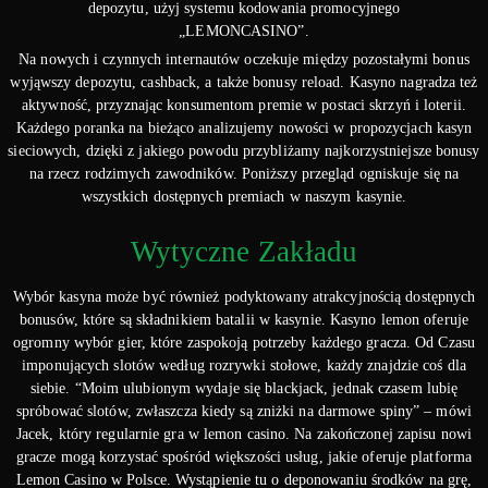
depozytu, użyj systemu kodowania promocyjnego
„LEMONCASINO”.
Na nowych i czynnych internautów oczekuje między pozostałymi bonus
wyjąwszy depozytu, cashback, a także bonusy reload. Kasyno nagradza też
aktywność, przyznając konsumentom premie w postaci skrzyń i loterii.
Każdego poranka na bieżąco analizujemy nowości w propozycjach kasyn
sieciowych, dzięki z jakiego powodu przybliżamy najkorzystniejsze bonusy
na rzecz rodzimych zawodników. Poniższy przegląd ogniskuje się na
wszystkich dostępnych premiach w naszym kasynie.
Wytyczne Zakładu
Wybór kasyna może być również podyktowany atrakcyjnością dostępnych
bonusów, które są składnikiem batalii w kasynie. Kasyno lemon oferuje
ogromny wybór gier, które zaspokoją potrzeby każdego gracza. Od Czasu
imponujących slotów według rozrywki stołowe, każdy znajdzie coś dla
siebie. “Moim ulubionym wydaje się blackjack, jednak czasem lubię
spróbować slotów, zwłaszcza kiedy są zniżki na darmowe spiny” – mówi
Jacek, który regularnie gra w lemon casino. Na zakończonej zapisu nowi
gracze mogą korzystać spośród większości usług, jakie oferuje platforma
Lemon Casino w Polsce. Wystąpienie tu o deponowaniu środków na grę,