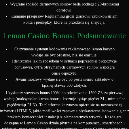
Wygrane spośród darmowych spinów będą podlegać 20-krotnemu
obrotowi.
Łamanie przepisów Regulaminu grozi graczowi zablokowaniem
konta i pieniędzy, które na przedtem się znajdują.
Lemon Casino Bonus: Podsumowanie
Otrzymanie systemu kodowania reklamowego lemon kasyno
wydaje się być prostsze, niż się emituje.
Identycznie jakim sposobem w sytuacji poprzedniej propozycje
bonusowej, cyfra otrzymanych darmowych spinów współgra
cenie depozytu.
Awans możliwy wydaje się być po postawieniu zakładów o
łącznej stawce 500 złotych.
Uzyskamy wowczas bonus 100% do odwiedzenia 1500 ZŁ za pierwszą
wpłatę (maksymalna kwota bonusu kosztuje tysiąc pięćset ZŁ, miminalna
pięćdziesiąt PLN). Ta platforma kasynowa opiera się na nowoczesnej
inżynierii HTML5, jakie możliwości zapewnia błyskawiczne ładowanie gier z
brakiem konieczności instalacji suplementarnych wtyczek. Każda gra
dostępna w Lemon Casino działa płynnie na komputerach, smartfonach i