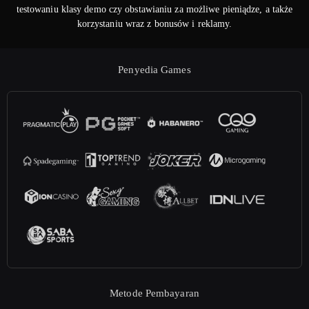
testowaniu klasy demo czy obstawianiu za możliwe pieniądze, a także
korzystaniu wraz z bonusów i reklamy.
Penyedia Games
Metode Pembayaran