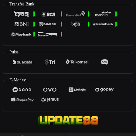
Transfer Bank
Pulsa
E-Money