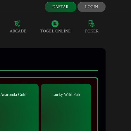
DAFTAR
LOGIN
ARCADE
TOGEL ONLINE
POKER
Anaconda Gold
Lucky Wild Pub