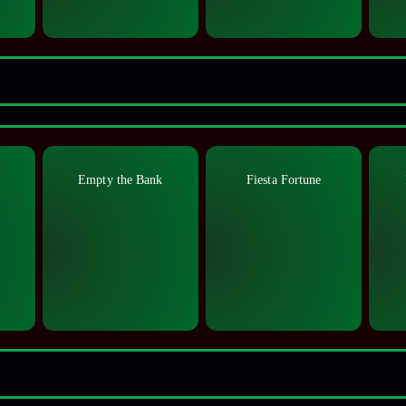
Empty the Bank
Fiesta Fortune