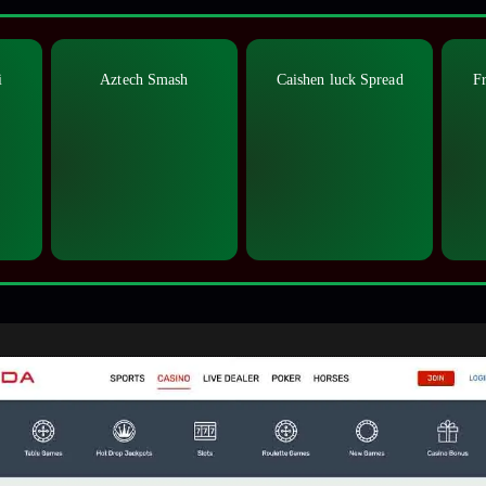
i
Aztech Smash
Caishen luck Spread
F