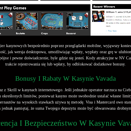
gier kasynowych bezpośrednio poprzez przeglądarki mobilne, wyjąwszy konie
ność, jak wersja desktopowa, umożliwiając wpłaty, wypłaty oraz grę w ulub
pójne i pewne doświadczenie, byle gdzie się jesteś. Kody atrakcyjne w NV Ca
trakcie rejestrowania się lub wpłaty, by odblokować dodatkowe bonusy.
Bonusy I Rabaty W Kasynie Vavada
z z Skrill w kasynach internetowego. Jeśli jednakże operator narzuca na Cie
h określonych limitów, ponieważ kasyno może swobodnie ustalać własne limity
ternautów na wysokich stawkach używa tę metodę. Visa i Mastercard owo stan
jednak pamiętaj, że suma Twojego depozytu może być obwarowana drobnym
cencja I Bezpieczeństwo W Kasynie Vav