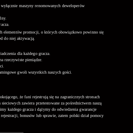
iesz wyłącznie maszyny renomowanych deweloperów
lny.
racza.
ych elementów promocji, o których obowiązkowo powinno się
ed do niej aktywacją.
adczenia dla każdego gracza.
a rzeczywiste pieniądze.
ci.
amingowe gwoli wszystkich naszych gości.
ojącego, że fani rejestrują się na zagranicznych stronach
n sieciowych zawiera przetestowane za pośrednictwem naszą
nimy każdego gracza i dążymy do odwiedzenia gwarancje
ejestracji, bonusów lub sprawie, zatem polski dział pomocy