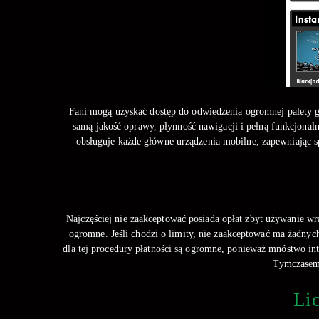
Fani mogą uzyskać dostęp do odwiedzenia ogromnej palety 
samą jakość oprawy, płynność nawigacji i pełną funkcjonal
obsługuje każde główne urządzenia mobilne, zapewniając s
Najczęściej nie zaakceptować posiada opłat zbyt używanie wra
ogromne. Jeśli chodzi o limity, nie zaakceptować ma żadnyc
dla tej procedury płatności są ogromne, ponieważ mnóstwo in
Tymczasem 
Li