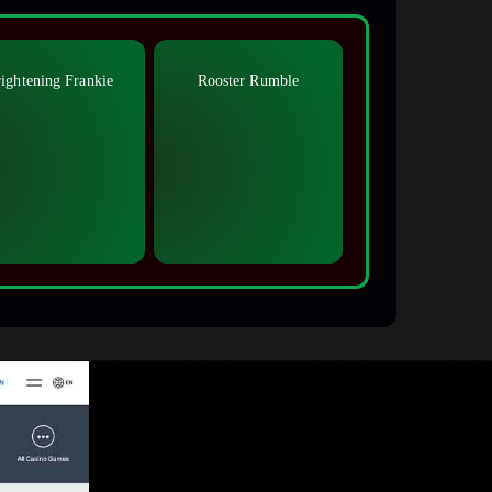
rightening Frankie
Rooster Rumble