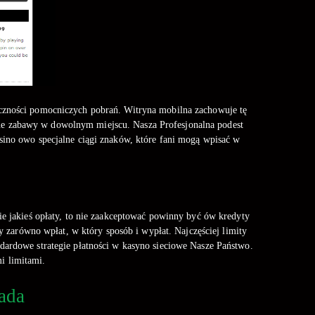
czności pomocniczych pobrań. Witryna mobilna zachowuje tę
ione zabawy w dowolnym miejscu. Nasza Profesjonalna podest
sino owo specjalne ciągi znaków, które fani mogą wpisać w
bie jakieś opłaty, to nie zaakceptować powinny być ów kredyty
 zarówno wpłat, w który sposób i wypłat. Najczęściej limity
dardowe strategie płatności w kasyno sieciowe Nasze Państwo.
i limitami.
ada