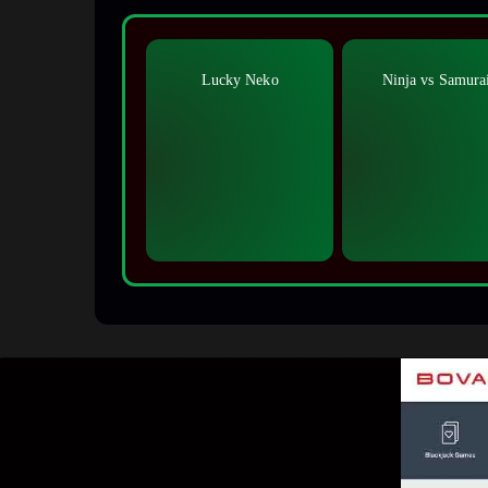
Lucky Neko
Ninja vs Samura