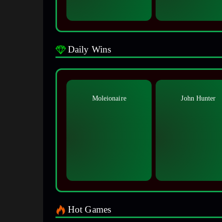
Daily Wins
Moleionaire
John Hunter
Hot Games