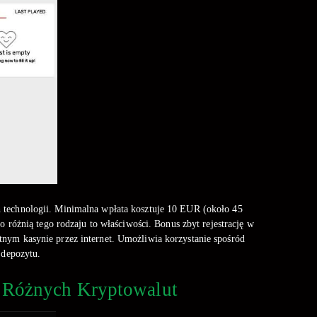
 technologii. Minimalna wpłata kosztuje 10 EUR (około 45
różnią tego rodzaju to właściwości. Bonus zbyt rejestrację w
tnym kasynie przez internet. Umożliwia korzystanie spośród
depozytu.
 Różnych Kryptowalut