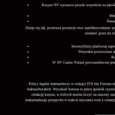
Kasyno NV wyznacza przede wszystkim na jakość,
Min
Nasza
Dzieje się tak, ponieważ promocje owo najefektywniejszy 
wiedzieć przez do ni
Stworzyliśmy platformę zapr
Wszystkie przytoczone a
Ka
W NV Casino Poland pierwszeństwem jest 
Polscy legalni bukmacherzy w rodzaju STS lub Fortuna nie
bukmacherskich. Wysokość bonusu to jeden spośród czynnik
redakcję kasyna, w których można liczyć na znaczny z
maksymalnego przepychu w trakcie używania wraz z własnej 