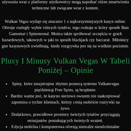
używania wraz z platformy użytkownicy mogą napotkać różne zmartwienia
techniczne lub związane wraz z kontem.
Wulkan Vegas wydaje się znacznie 1 z najkorzystniejszych kasyn online.
Oferuje rozległy wybór różnych tytułów, tego rodzaju w który sposób Bass
Gamomat i Spinomenal. Można także spróbować szczęścia w grach
hazardowych, takowych w jaki to sposób blackjack czy baccarat. Miłośnicy
gier kasynowych uwielbiają, kiedy rozgrywka jest się na wielkim poziomie.
Plusy I Minusy Vulkan Vegas W Tabeli
Poniżej – Opinie
Spiny, które zmajstrujesz zbytnio pomocą systemu Vulkanvegas
pięćdziesiąt Free Spins, są bezpłatne.
Bardzo ważne jest, że kasyno sieciowe owszem nie zaakceptować
zapomina o tychże klientach, którzy cenią osobiście rozrywki na
żywo.
Dodatkowo, prawidłowe premiery świeżych tytułów przyciągają
entuzjastów poszukujących świeżych wrażeń.
Edycja mobilna i komputerowa oferują niemalże nieodróżnialne