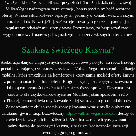
świeżych klientów w najbliższej przyszłości. Toteż już dziś odbierz swój
VulkanVegas nadprogram za rejestrację, bonus powitalny bądź wybraną
ofertę. W razie jakichkolwiek bądź pytań prosimy o kontakt wraz z naszymi
doradcami ds. Nawet jeśli jesteś zarejestrowanym graczem, pamiętaj o
regularnym odwiedzaniu strony www. Rozumiemy, że bezpieczeństwo i
wygoda umowy finansowych są nadrzędne na rzecz własnych internautów.
Szukasz świeżego Kasyna?
Asekuracja danych empirycznych osobowych owo priorytet na rzecz każdego
portalu działającego w branży kasynowej. Vulkan Vegas udostępnia aplikację
mobilną, która umożliwia na komfortowe korzystanie spośród oferty kasyna
z poziomu smartfona lub tabletu. Program wydaje się zoptymalizowana u
dołu kątem płynności działania i bezpieczeństwa sprawie. Dostępna jest
zarówno dla użytkowników systemu Mobilne, jakim sposobem i iOS
(iPhone), co umożliwia użytkowanie z niej szerokiemu gronu odbiorców.
Zastosowanie mobilna została zaprojektowana wraz z myślą o płynnym
działaniu, gwarantując bezzwłoczny
https://vulkan-vegas-site.com
dostęp do
odwiedzenia wszystkich możliwości. Mobilna wersja witryny gwarantuje
pełny dostęp do propozycji kasyna, z brakiem konieczności instalacji
równoległego oprogramowania.