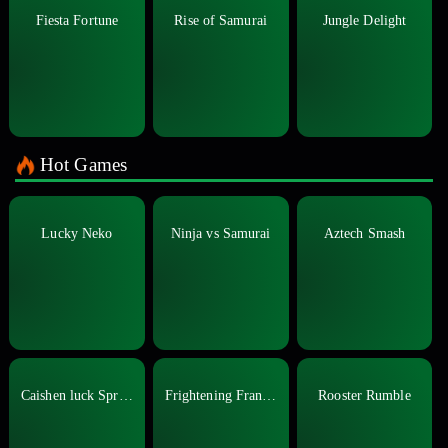
Fiesta Fortune
Rise of Samurai
Jungle Delight
Hot Games
Lucky Neko
Ninja vs Samurai
Aztech Smash
Caishen luck Spread
Frightening Frankie
Rooster Rumble