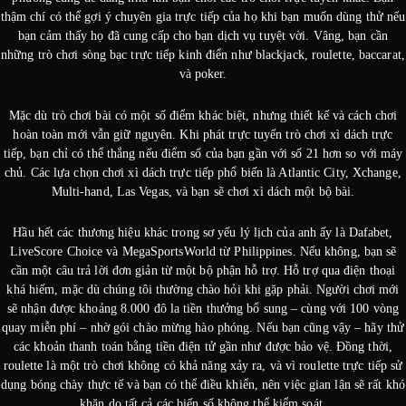
thậm chí có thể gợi ý chuyên gia trực tiếp của họ khi bạn muốn dùng thử nếu
bạn cảm thấy họ đã cung cấp cho bạn dịch vụ tuyệt vời. Vâng, bạn cần
những trò chơi sòng bạc trực tiếp kinh điển như blackjack, roulette, baccarat,
và poker.
Mặc dù trò chơi bài có một số điểm khác biệt, nhưng thiết kế và cách chơi
hoàn toàn mới vẫn giữ nguyên. Khi phát trực tuyến trò chơi xì dách trực
tiếp, bạn chỉ có thể thắng nếu điểm số của bạn gần với số 21 hơn so với máy
chủ. Các lựa chọn chơi xì dách trực tiếp phổ biến là Atlantic City, Xchange,
Multi-hand, Las Vegas, và bạn sẽ chơi xì dách một bộ bài.
Hầu hết các thương hiệu khác trong sơ yếu lý lịch của anh ấy là Dafabet,
LiveScore Choice và MegaSportsWorld từ Philippines. Nếu không, bạn sẽ
cần một câu trả lời đơn giản từ một bộ phận hỗ trợ. Hỗ trợ qua điện thoại
khá hiếm, mặc dù chúng tôi thường chào hỏi khi gặp phải. Người chơi mới
sẽ nhận được khoảng 8.000 đô la tiền thưởng bổ sung – cùng với 100 vòng
quay miễn phí – nhờ gói chào mừng hào phóng. Nếu bạn cũng vậy – hãy thử
các khoản thanh toán bằng tiền điện tử gần như được bảo vệ. Đồng thời,
roulette là một trò chơi không có khả năng xảy ra, và vì roulette trực tiếp sử
dụng bóng chày thực tế và bạn có thể điều khiển, nên việc gian lận sẽ rất khó
khăn do tất cả các biến số không thể kiểm soát.