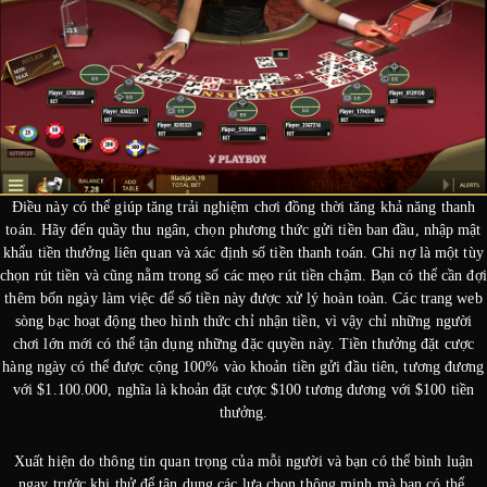
Điều này có thể giúp tăng trải nghiệm chơi đồng thời tăng khả năng thanh
toán. Hãy đến quầy thu ngân, chọn phương thức gửi tiền ban đầu, nhập mật
khẩu tiền thưởng liên quan và xác định số tiền thanh toán. Ghi nợ là một tùy
chọn rút tiền và cũng nằm trong số các mẹo rút tiền chậm. Bạn có thể cần đợi
thêm bốn ngày làm việc để số tiền này được xử lý hoàn toàn. Các trang web
sòng bạc hoạt động theo hình thức chỉ nhận tiền, vì vậy chỉ những người
chơi lớn mới có thể tận dụng những đặc quyền này. Tiền thưởng đặt cược
hàng ngày có thể được cộng 100% vào khoản tiền gửi đầu tiên, tương đương
với $1.100.000, nghĩa là khoản đặt cược $100 tương đương với $100 tiền
thưởng.
Xuất hiện do thông tin quan trọng của mỗi người và bạn có thể bình luận
ngay trước khi thử để tận dụng các lựa chọn thông minh mà bạn có thể.