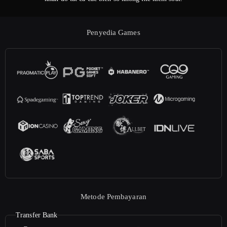
Penyedia Games
Metode Pembayaran
Transfer Bank