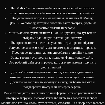
Да, Vodka Casino имеет мобильную версию сайта, которая
позволяет играть в любимые игры с мобильных устройств.
Поддерживаем популярные сервисы, такие как ЮMoney,
QIWI и WebMoney, которые обеспечивают быстрые, удобные
и безопасные онлайн переводы.
Минимальная сумма выплаты – от 100 рублей, но тут важно
выбрать правильную платежную систему.
Быстрые выплаты, честные условия игры и разнообразие
бонусов делают его любимым местом для азартных игроков.
Простая регистрация двумя способами в онлайн казино
Водка гарантирует доступ к полному функционалу сайта.
Это рабочий сайт для игроков, которым не удается получить
доступ на сайт.
Для любителей современных игр доступны видеослоты с
инновационными механиками и впечатляющей графикой.
Достаточно заполнить короткую анкету, выбрать валюту и
подтвердить почту или номер телефона.
Меню упрощают навигацию по платформе, можно рассчитывать на
быструю загрузку, высокое качество игры без задержек и сбоев.
Мобильное казино изобилует слотами, столами, на выбор предлагается