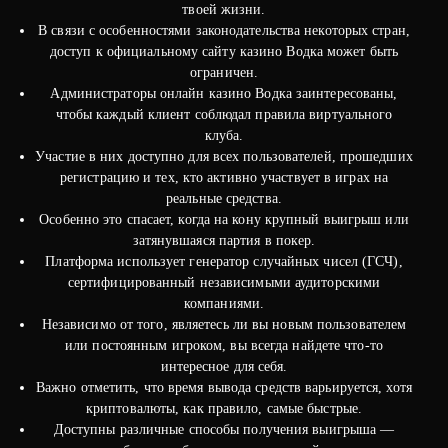
твоей жизни.
В связи с особенностями законодательства некоторых стран,
доступ к официальному сайту казино Водка может быть
ограничен.
Администраторы онлайн казино Водка заинтересованы,
чтобы каждый клиент соблюдал правила виртуального
клуба.
Участие в них доступно для всех пользователей, прошедших
регистрацию и тех, кто активно участвует в играх на
реальные средства.
Особенно это спасает, когда на кону крупный выигрыш или
затянувшаяся партия в покер.
Платформа использует генератор случайных чисел (ГСЧ),
сертифицированный независимыми аудиторскими
компаниями.
Независимо от того, являетесь ли вы новым пользователем
или постоянным игроком, вы всегда найдете что-то
интересное для себя.
Важно отметить, что время вывода средств варьируется, хотя
криптовалюты, как правило, самые быстрые.
Доступны различные способы получения выигрыша —