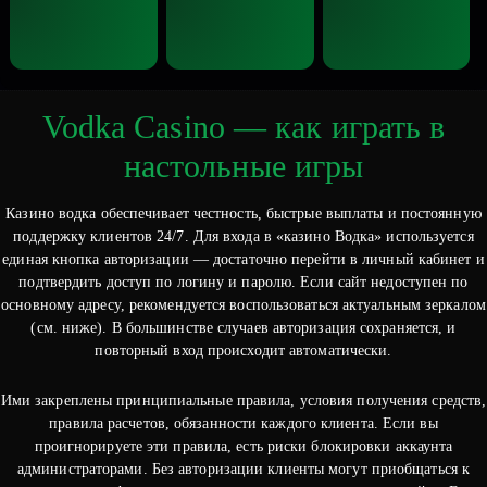
Vodka Casino — как играть в
настольные игры
Казино водка обеспечивает честность, быстрые выплаты и постоянную
поддержку клиентов 24/7. Для входа в «казино Водка» используется
единая кнопка авторизации — достаточно перейти в личный кабинет и
подтвердить доступ по логину и паролю. Если сайт недоступен по
основному адресу, рекомендуется воспользоваться актуальным зеркалом
(см. ниже). В большинстве случаев авторизация сохраняется, и
повторный вход происходит автоматически.
Ими закреплены принципиальные правила, условия получения средств,
правила расчетов, обязанности каждого клиента. Если вы
проигнорируете эти правила, есть риски блокировки аккаунта
администраторами. Без авторизации клиенты могут приобщаться к