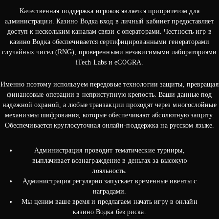
Качественная поддержка игроков является приоритетом для
администрации. Казино Водка вход в личный кабинет предоставляет
доступ к нескольким каналам связи с операторами. Честность игр в
казино Водка обеспечивается сертифицированными генераторами
случайных чисел (RNG), проверенными независимыми лабораториями
iTech Labs и eCOGRA.
Именно поэтому используем передовые технологии защиты, превращая
финансовые операции в неприступную крепость. Ваши данные под
надежной охраной, а любые транзакции проходят через многослойные
механизмы шифрования, которые обеспечивают абсолютную защиту.
Обеспечивается круглосуточная онлайн-поддержка на русском языке.
Администрация проводит тематические турниры,
выплачивает вознаграждение в деньгах за высокую
лояльность.
Администрация регулярно запускает временные ивенты с
наградами.
Мы ценим ваше время и предлагаем начать игру в онлайн
казино Водка без риска.