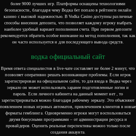
более 9000 лучших игр. Платформы оснащены технологиями
безопасности, благодаря чему Водка бет попало в рейтинги онлайн
казино с высокой надежностью. В Vodka Casino доступны различные
способы внесения депозита, что позволяет каждому игроку выбрать
наиболее удобный вариант пополнения счета. При первом депозите
рекомендуется обратить особое внимание на метод пополнения, так как
он часто используется и для последующего вывода средств.
водка официальный сайт
Время ответа специалистов в live-чате составляет не более 2 минут, что
позволяет оперативно решать возникающие проблемы. Если игрок
зарегистрирован на официальном сайте, то для входа в Водка через
зеркало он может использовать заранее подготовленные логин и
пароль. Если личного кабинета на данный момент нет , то
зарегистрироваться можно благодаря рабочему зеркалу. Это объясняют
появлением новых игровых автоматов, привлечением клиентов в новые
форматы гемблинга. Одновременно игроки могут воспользоваться
двумя бонусными программами – от администрации ресурса и
провайдеров. Оценить реальные перспективы можно только после
создания аккаунта.