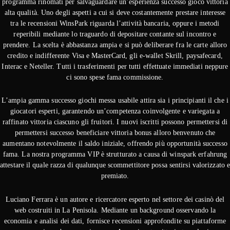
programma rinomati per salvaguardare un’esperienza successo gioco vittoria
alta qualità. Uno degli aspetti a cui si deve costantemente prestare interesse
tra le recensioni WinsPark riguarda l’attività bancaria, oppure i metodi
reperibili mediante lo traguardo di depositare contante sul incontro e
prendere. La scelta è abbastanza ampia e si può deliberare fra le carte alloro
credito e indifferente Visa e MasterCard, gli e-wallet Skrill, paysafecard,
Interac e Neteller. Tutti i trasferimenti per tutti effettuate immediati neppure
ci sono spese fama commissione.
L’ampia gamma successo giochi messa usabile attira sia i principianti il che i
giocatori esperti, garantendo un’competenza coinvolgente e variegata a
raffinato vittoria ciascuno gli fruitori. I nuovi iscritti possono permettersi di
permettersi successo beneficiare vittoria bonus alloro benvenuto che
aumentano notevolmente il saldo iniziale, offrendo più opportunità successo
fama. La nostra programma VIP è strutturato a causa di winspark erfahrung
attestare il quale razza di qualunque scommettitore possa sentirsi valorizzato 
premiato.
Luciano Ferrara è un autore e ricercatore esperto nel settore dei casinò del
web costruiti in La Penisola. Mediante un background osservando la
economia e analisi dei dati, fornisce recensioni approfondite su piattaforme