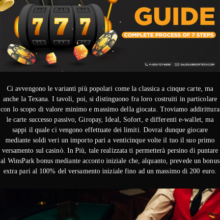
Ci avvengono le varianti più popolari come la classica a cinque carte, ma
anche la Texana. I tavoli, poi, si distinguono fra loro costruiti in particolare
con lo scopo di valore minimo e massimo della giocata. Troviamo addirittura
le carte successo passivo, Giropay, Ideal, Sofort, e differenti e-wallet, ma
sappi il quale ci vengono effettuate dei limiti. Dovrai dunque giocare
mediante soldi veri un importo pari a venticinque volte il tuo il suo primo
versamento sul casinò. In Più, tale realizzata ti permetterà persino di puntare
al WinsPark bonus mediante acconto iniziale che, alquanto, prevede un bonus
extra pari al 100% del versamento iniziale fino ad un massimo di 200 euro.