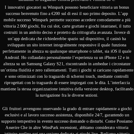
I innovativi giocatori su Winspark possono beneficiare vittoria un bonus
successo benvenuto fino a €200 sul di essi il suo primo deposito. L’app
mobile successo Winspark permette successo accedere comodamente a più
vittoria 2.000 giochi, fra cui slot, carte grattate e giochi istantanei, il tutto
costruiti in un ambito deciso e protetto da crittografia avanzata. Invece di
un’app dedicata che richiederebbe spazio sul dispositivo, il casinò ha
sviluppato un sito internet integralmente responsive il quale funziona
perfettamente in altezza su qualunque smartphone o tablet, sia iOS il quale
Android. Ho collaudato personalmente l’esperienza su un iPhone 12 e in
altezza su un Samsung Galaxy S21, riscontrando in ambedue i circostanze
un’ottima fluidità e zero rallentamenti. Tutti i giochi si caricano rapidamente
e sono ottimizzati con lo traguardo di schermi touch, mediante controlli
riprogettati con lo traguardo di essere impiegati con le dita. L’interfaccia
mantiene la stessa organizzazione intuitiva della versione desktop, facilitando
la navigazione fra le diverse sezioni.
Gli fruitori avvengono osservando la grado di entrare rapidamente a giochi
esclusivi e al lavoro successo assistenza, disponibile 24/7, garantendo un
supporto tempestivo in evento successo domande o disturbi. Come Possiamo
Asserire Che in altre WinsPark recensioni, abbiamo considerato vittoria
istituire perfino qui una sezione dedicata ai giochi live. Parliamo vittoria