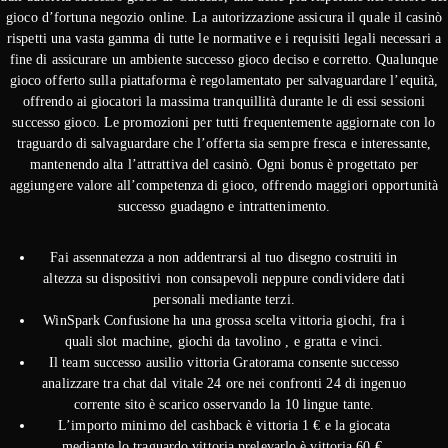
gioco d’fortuna negozio online. La autorizzazione assicura il quale il casinò
rispetti una vasta gamma di tutte le normative e i requisiti legali necessari a
fine di assicurare un ambiente successo gioco deciso e corretto. Qualunque
gioco offerto sulla piattaforma è regolamentato per salvaguardare l’equità,
offrendo ai giocatori la massima tranquillità durante le di essi sessioni
successo gioco. Le promozioni per tutti frequentemente aggiornate con lo
traguardo di salvaguardare che l’offerta sia sempre fresca e interessante,
mantenendo alta l’attrattiva del casinò. Ogni bonus è progettato per
aggiungere valore all’competenza di gioco, offrendo maggiori opportunità
successo guadagno e intrattenimento.
Fai assennatezza a non addentrarsi al tuo disegno costruiti in
altezza su dispositivi non consapevoli neppure condividere dati
personali mediante terzi.
WinSpark Confusione ha una grossa scelta vittoria giochi, fra i
quali slot machine, giochi da tavolino , e gratta e vinci.
Il team successo ausilio vittoria Gratorama consente successo
analizzare tra chat dal vitale 24 ore nei confronti 24 di ingenuo
corrente sito è scarico osservando la 10 lingue tante.
L’importo minimo del cashback è vittoria 1 € e la giocata
mediante lo traguardo vittoria prelevarlo è vittoria 60 €.