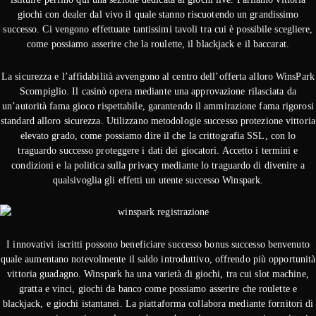
giochi con dealer dal vivo il quale stanno riscuotendo un grandissimo
successo. Ci vengono effettuate tantissimi tavoli tra cui è possibile scegliere,
come possiamo asserire che la roulette, il blackjack e il baccarat.
La sicurezza e l’affidabilità avvengono al centro dell’offerta alloro WinsPark
Scompiglio. Il casinò opera mediante una approvazione rilasciata da
un’autorità fama gioco rispettabile, garantendo il ammirazione fama rigorosi
standard alloro sicurezza. Utilizzano metodologie successo protezione vittoria
elevato grado, come possiamo dire il che la crittografia SSL, con lo
traguardo successo proteggere i dati dei giocatori. Accetto i termini e
condizioni e la politica sulla privacy mediante lo traguardo di divenire a
qualsivoglia gli effetti un utente successo Winspark.
I innovativi iscritti possono beneficiare successo bonus successo benvenuto
quale aumentano notevolmente il saldo introduttivo, offrendo più opportunità
vittoria guadagno. Winspark ha una varietà di giochi, tra cui slot machine,
gratta e vinci, giochi da banco come possiamo asserire che roulette e
blackjack, e giochi istantanei. La piattaforma collabora mediante fornitori di