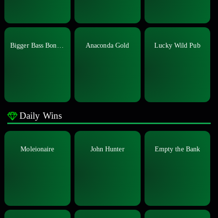
Bigger Bass Bonanza
Anaconda Gold
Lucky Wild Pub
Daily Wins
Moleionaire
John Hunter
Empty the Bank