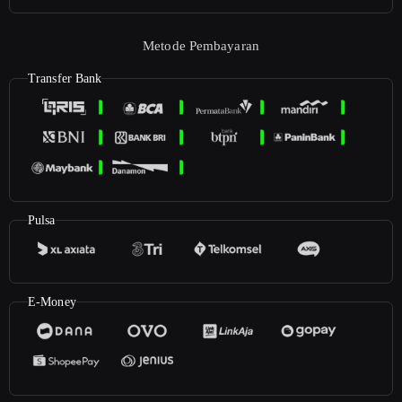
Metode Pembayaran
Transfer Bank
Pulsa
E-Money