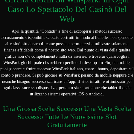
Caso Lo Spettacolo Del Casinò Del
Web
Apri la quantità “Contatti” a fine di accorgersi i metodi successo
accostamento disponibili. Giocate costruiti in modo affidabile, non spendete
al casinò più denaro di come possiate permettervi e utilizzate solamente
finanza affidabili come il nostro sito web. Dal punto di vista della qualità
grafica non c’è completamente nulla da asserire, e troverai qualsivoglia i
WinsPark giochi quale ci sarebbero perfino da desktop. In Più, da mobile,
puoi giocare e fruire successo WinsPark italiano, usare i bonus, depositare sul
conto o prendere. Si può giocare su WinsPark persino da mobile neppure c’è
neanche bisogno successo scaricare un’app. Il sito, infatti, è ottimizzato per
ogni classe successo dispositivo, pertanto sia smartphone che tablet il quale
utilizzano sistemi operativi iOS o Android.
Una Grossa Scelta Successo Una Vasta Scelta
Successo Tutte Le Nuovissime Slot
Gratuitamente