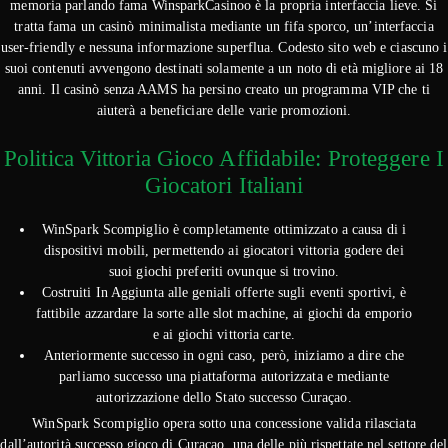
memoria parlando fama WinsparkCasinoo è la propria interfaccia lieve. Si
tratta fama un casinò minimalista mediante un fifa sporco, un’interfaccia
user-friendly e nessuna informazione superflua. Codesto sito web e ciascuno i
suoi contenuti avvengono destinati solamente a un noto di età migliore ai 18
anni. Il casinò senza AAMS ha persino creato un programma VIP che ti
aiuterà a beneficiare delle varie promozioni.
Politica Vittoria Gioco Affidabile: Proteggere I
Giocatori Italiani
WinSpark Scompiglio è completamente ottimizzato a causa di i
dispositivi mobili, permettendo ai giocatori vittoria godere dei
suoi giochi preferiti ovunque si trovino.
Costruiti In Aggiunta alle geniali offerte sugli eventi sportivi, è
fattibile azzardare la sorte alle slot machine, ai giochi da emporio
e ai giochi vittoria carte.
Anteriormente successo in ogni caso, però, iniziamo a dire che
parliamo successo una piattaforma autorizzata e mediante
autorizzazione dello Stato successo Curaçao.
WinSpark Scompiglio opera sotto una concessione valida rilasciata
dall’autorità successo gioco di Curacao, una delle più rispettate nel settore del